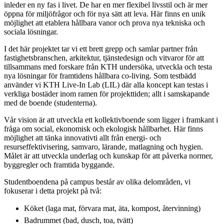
inleder en ny fas i livet. De har en mer flexibel livsstil och är mer
öppna för miljöfrågor och för nya sätt att leva. Här finns en unik
möjlighet att etablera hållbara vanor och prova nya tekniska och
sociala lösningar.
I det här projektet tar vi ett brett grepp och samlar partner från
fastighetsbranschen, arkitektur, tjänstedesign och vitvaror för att
tillsammans med forskare från KTH undersöka, utveckla och testa
nya lösningar för framtidens hållbara co-living. Som testbädd
använder vi KTH Live-In Lab (LIL) där alla koncept kan testas i
verkliga bostäder inom ramen för projekttiden; allt i samskapande
med de boende (studenterna).
Vår vision är att utveckla ett kollektivboende som ligger i framkant i
fråga om social, ekonomisk och ekologisk hållbarhet. Här finns
möjlighet att tänka innovativti allt från energi- och
resurseffektivisering, samvaro, lärande, matlagning och hygien.
Målet är att utveckla underlag och kunskap för att påverka normer,
byggregler och framtida byggande.
Studentboendena på campus består av olika delområden, vi
fokuserar i detta projekt på två:
Köket (laga mat, förvara mat, äta, kompost, återvinning)
Badrummet (bad, dusch, toa, tvätt)