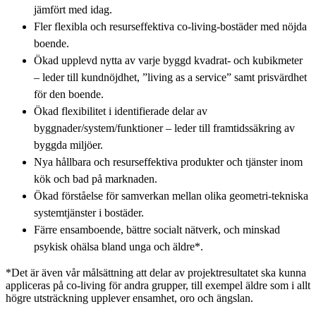
jämfört med idag.
Fler flexibla och resurseffektiva co-living-bostäder med nöjda
boende.
Ökad upplevd nytta av varje byggd kvadrat- och kubikmeter
– leder till kundnöjdhet, ”living as a service” samt prisvärdhet
för den boende.
Ökad flexibilitet i identifierade delar av
byggnader/system/funktioner – leder till framtidssäkring av
byggda miljöer.
Nya hållbara och resurseffektiva produkter och tjänster inom
kök och bad på marknaden.
Ökad förståelse för samverkan mellan olika geometri-tekniska
systemtjänster i bostäder.
Färre ensamboende, bättre socialt nätverk, och minskad
psykisk ohälsa bland unga och äldre*.
*Det är även vår målsättning att delar av projektresultatet ska kunna
appliceras på co-living för andra grupper, till exempel äldre som i allt
högre utsträckning upplever ensamhet, oro och ängslan.