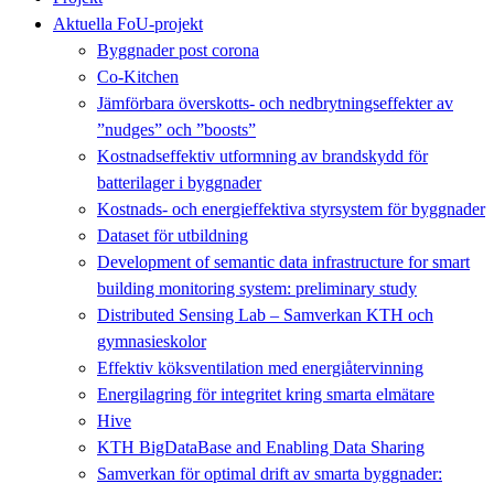
Aktuella FoU-projekt
Byggnader post corona
Co-Kitchen
Jämförbara överskotts- och nedbrytningseffekter av
”nudges” och ”boosts”
Kostnadseffektiv utformning av brandskydd för
batterilager i byggnader
Kostnads- och energieffektiva styrsystem för byggnader
Dataset för utbildning
Development of semantic data infrastructure for smart
building monitoring system: preliminary study
Distributed Sensing Lab – Samverkan KTH och
gymnasieskolor
Effektiv köksventilation med energiåtervinning
Energilagring för integritet kring smarta elmätare
Hive
KTH BigDataBase and Enabling Data Sharing
Samverkan för optimal drift av smarta byggnader: