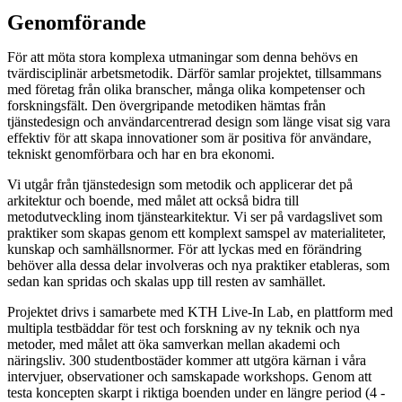
Genomförande
För att möta stora komplexa utmaningar som denna behövs en
tvärdisciplinär arbetsmetodik. Därför samlar projektet, tillsammans
med företag från olika branscher, många olika kompetenser och
forskningsfält. Den övergripande metodiken hämtas från
tjänstedesign och användarcentrerad design som länge visat sig vara
effektiv för att skapa innovationer som är positiva för användare,
tekniskt genomförbara och har en bra ekonomi.
Vi utgår från tjänstedesign som metodik och applicerar det på
arkitektur och boende, med målet att också bidra till
metodutveckling inom tjänstearkitektur. Vi ser på vardagslivet som
praktiker som skapas genom ett komplext samspel av materialiteter,
kunskap och samhällsnormer. För att lyckas med en förändring
behöver alla dessa delar involveras och nya praktiker etableras, som
sedan kan spridas och skalas upp till resten av samhället.
Projektet drivs i samarbete med KTH Live-In Lab, en plattform med
multipla testbäddar för test och forskning av ny teknik och nya
metoder, med målet att öka samverkan mellan akademi och
näringsliv. 300 studentbostäder kommer att utgöra kärnan i våra
intervjuer, observationer och samskapade workshops. Genom att
testa koncepten skarpt i riktiga boenden under en längre period (4 -