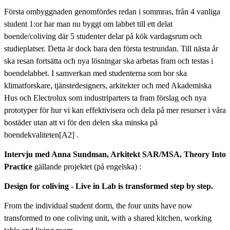
Första ombyggnaden genomfördes redan i sommras, från 4 vanliga
student 1:or har man nu byggt om labbet till ett delat
boende/coliving där 5 studenter delar på kök vardagsrum och
studieplatser. Detta är dock bara den första testrundan. Till nästa år
ska resan fortsätta och nya lösningar ska arbetas fram och testas i
boendelabbet. I samverkan med studenterna som bor ska
klimatforskare, tjänstedesigners, arkitekter och med Akademiska
Hus och Electrolux som industriparters ta fram förslag och nya
prototyper för hur vi kan effektivisera och dela på mer resurser i våra
bostäder utan att vi för den delen ska minska på
boendekvaliteten[A2] .
Intervju med Anna Sundman, Arkitekt SAR/MSA, Theory Into
Practice
gällande projektet (på engelska) :
Design for coliving - Live in Lab is transformed step by step.
From the individual student dorm, the four units have now
transformed to one coliving unit, with a shared kitchen, working