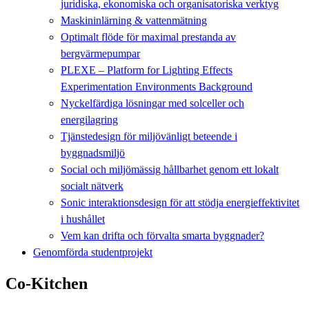
juridiska, ekonomiska och organisatoriska verktyg
Maskininlärning & vattenmätning
Optimalt flöde för maximal prestanda av
bergvärmepumpar
PLEXE – Platform for Lighting Effects
Experimentation Environments Background
Nyckelfärdiga lösningar med solceller och
energilagring
Tjänstedesign för miljövänligt beteende i
byggnadsmiljö
Social och miljömässig hållbarhet genom ett lokalt
socialt nätverk
Sonic interaktionsdesign för att stödja energieffektivitet
i hushållet
Vem kan drifta och förvalta smarta byggnader?
Genomförda studentprojekt
Co-Kitchen