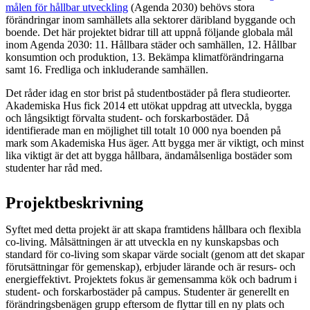
målen för hållbar utveckling
(Agenda 2030) behövs stora
förändringar inom samhällets alla sektorer däribland byggande och
boende. Det här projektet bidrar till att uppnå följande globala mål
inom Agenda 2030: 11. Hållbara städer och samhällen, 12. Hållbar
konsumtion och produktion, 13. Bekämpa klimatförändringarna
samt 16. Fredliga och inkluderande samhällen.
Det råder idag en stor brist på studentbostäder på flera studieorter.
Akademiska Hus fick 2014 ett utökat uppdrag att utveckla, bygga
och långsiktigt förvalta student- och forskarbostäder. Då
identifierade man en möjlighet till totalt 10 000 nya boenden på
mark som Akademiska Hus äger. Att bygga mer är viktigt, och minst
lika viktigt är det att bygga hållbara, ändamålsenliga bostäder som
studenter har råd med.
Projektbeskrivning
Syftet med detta projekt är att skapa framtidens hållbara och flexibla
co-living. Målsättningen är att utveckla en ny kunskapsbas och
standard för co-living som skapar värde socialt (genom att det skapar
förutsättningar för gemenskap), erbjuder lärande och är resurs- och
energieffektivt. Projektets fokus är gemensamma kök och badrum i
student- och forskarbostäder på campus. Studenter är generellt en
förändringsbenägen grupp eftersom de flyttar till en ny plats och