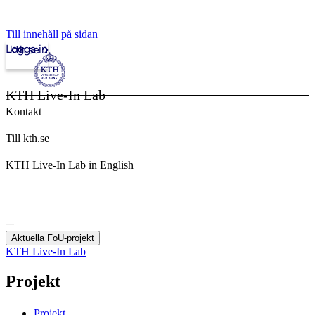
Till innehåll på sidan
Logga in
kth.se
KTH Live-In Lab
Kontakt
Till kth.se
KTH Live-In Lab in English
Aktuella FoU-projekt
KTH Live-In Lab
Projekt
Projekt