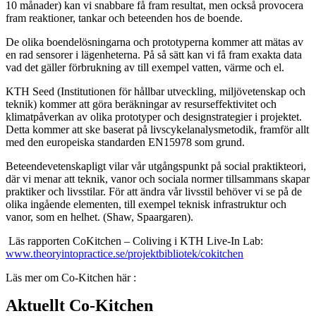
10 månader) kan vi snabbare få fram resultat, men också provocera
fram reaktioner, tankar och beteenden hos de boende.
De olika boendelösningarna och prototyperna kommer att mätas av
en rad sensorer i lägenheterna. På så sätt kan vi få fram exakta data
vad det gäller förbrukning av till exempel vatten, värme och el.
KTH Seed (Institutionen för hållbar utveckling, miljövetenskap och
teknik) kommer att göra beräkningar av resurseffektivitet och
klimatpåverkan av olika prototyper och designstrategier i projektet.
Detta kommer att ske baserat på livscykelanalysmetodik, framför allt
med den europeiska standarden EN15978 som grund.
Beteendevetenskapligt vilar vår utgångspunkt på social praktikteori,
där vi menar att teknik, vanor och sociala normer tillsammans skapar
praktiker och livsstilar. För att ändra vår livsstil behöver vi se på de
olika ingående elementen, till exempel teknisk infrastruktur och
vanor, som en helhet. (Shaw, Spaargaren).
Läs rapporten CoKitchen – Coliving i KTH Live-In Lab:
www.theoryintopractice.se/projektbibliotek/cokitchen
Läs mer om Co-Kitchen här :
Aktuellt Co-Kitchen