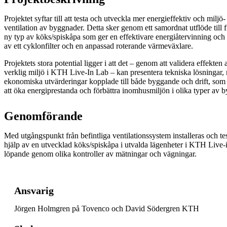
Projektet syftar till att testa och utveckla mer energieffektiv och milj
ventilation av byggnader. Detta sker genom ett samordnat utflöde till
ny typ av köks/spiskåpa som ger en effektivare energiåtervinning och 
av ett cyklonfilter och en anpassad roterande värmeväxlare.
Projektets stora potential ligger i att det – genom att validera effekten 
verklig miljö i KTH Live-In Lab – kan presentera tekniska lösningar,
ekonomiska utvärderingar kopplade till både byggande och drift, som 
att öka energiprestanda och förbättra inomhusmiljön i olika typer av
Genomförande
Med utgångspunkt från befintliga ventilationssystem installeras och tes
hjälp av en utvecklad köks/spiskåpa i utvalda lägenheter i KTH Live-i
löpande genom olika kontroller av mätningar och vägningar.
Ansvarig
Jörgen Holmgren på Tovenco och David Södergren KTH