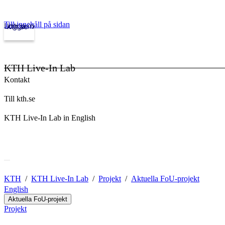
Till innehåll på sidan
Logga in
kth.se
KTH Live-In Lab
Kontakt
Till kth.se
KTH Live-In Lab in English
KTH
KTH Live-In Lab
Projekt
Aktuella FoU-projekt
English
Aktuella FoU-projekt
Projekt