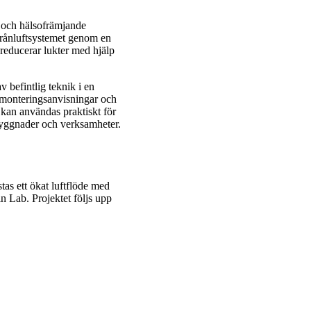
ö- och hälsofrämjande
 frånluftsystemet genom en
reducerar lukter med hjälp
av befintlig teknik i en
 monteringsanvisningar och
kan användas praktiskt för
 byggnader och verksamheter.
tas ett ökat luftflöde med
n Lab. Projektet följs upp