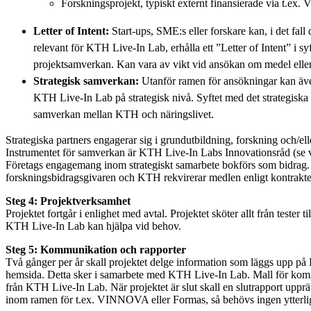
Forskningsprojekt, typiskt externt finansierade via t.e
Letter of Intent:
Start-ups, SME:s eller forskare kan, i det fall 
relevant för KTH Live-In Lab, erhålla ett ”Letter of Intent” i syf
projektsamverkan. Kan vara av vikt vid ansökan om medel eller i s
Strategisk samverkan:
Utanför ramen för ansökningar kan äv
KTH Live-In Lab på strategisk nivå. Syftet med det strategiska 
samverkan mellan KTH och näringslivet.
Strategiska partners engagerar sig i grundutbildning, forskning och/ell
Instrumentet för samverkan är KTH Live-In Labs Innovationsråd (se 
Företags engagemang inom strategiskt samarbete bokförs som bidrag.
forskningsbidragsgivaren och KTH rekvirerar medlen enligt kontrakte
Steg 4: Projektverksamhet
Projektet fortgår i enlighet med avtal. Projektet sköter allt från tester 
KTH Live-In Lab kan hjälpa vid behov.
Steg 5: Kommunikation och rapporter
Två gånger per år skall projektet delge information som läggs upp p
hemsida. Detta sker i samarbete med KTH Live-In Lab. Mall för komm
från KTH Live-In Lab. När projektet är slut skall en slutrapport upprä
inom ramen för t.ex. VINNOVA eller Formas, så behövs ingen ytterlig