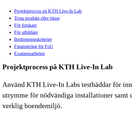
Projektprocess på KTH Live-In Lab
Testa produkt eller tjänst
För forskare
För utbildare
Bedömningskriterier
Finansiering för FoU
Examensarbeten
Projektprocess på KTH Live-In Lab
Använd KTH Live-In Labs testbäddar för innova
utrymme för nödvändiga installationer samt d
verklig boendemiljö.