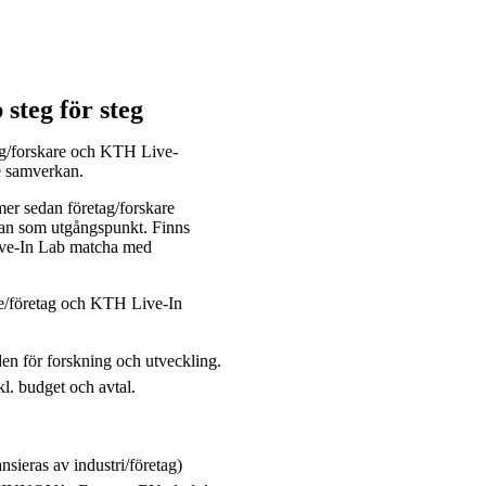
steg för steg
ag/forskare och KTH Live-
re samverkan.
mer sedan företag/forskare
kan som utgångspunkt. Finns
ive-In Lab matcha med
e/företag och KTH Live-In
den för forskning och utveckling.
l. budget och avtal.
sieras av industri/företag)