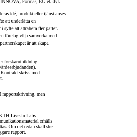
x. VINNOVA, Formas, EU el. dyl.
deras idé, produkt eller tjänst anses
te att underlätta en
yfte att attrahera fler parter.
en företag vilja samverka med
partnerskapet är att skapa
er forskarutbildning.
värdeerbjudanden).
 Kontrakt skrivs med
t.
till rapportskrivning, men
å KTH Live-In Labs
unikationsmaterial erhålls
ttas. Om det redan skall ske
gare rapport.