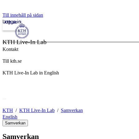
Till innehåll på sidan
Logga in
kth.se
KTH Live-In Lab
Kontakt
Till kth.se
KTH Live-In Lab in English
KTH
KTH Live-In Lab
Samverkan
English
Samverkan
Samverkan