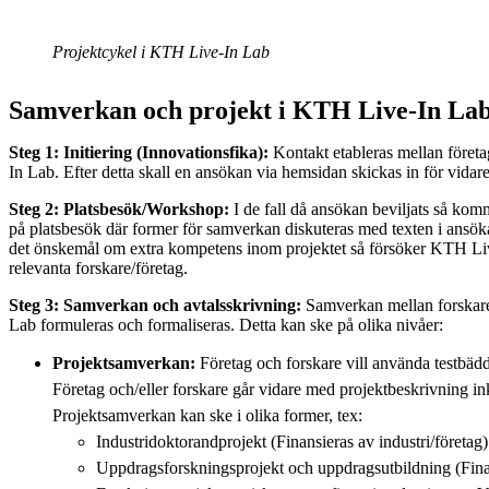
Projektcykel i KTH Live-In Lab
Samverkan och projekt i KTH Live-In Lab 
Steg 1: Initiering (Innovationsfika):
Kontakt etableras mellan föret
In Lab. Efter detta skall en ansökan via hemsidan skickas in för vida
Steg 2: Platsbesök/Workshop:
I de fall då ansökan beviljats så kom
på platsbesök där former för samverkan diskuteras med texten i ansö
det önskemål om extra kompetens inom projektet så försöker KTH L
relevanta forskare/företag.
Steg 3: Samverkan och avtalsskrivning:
Samverkan mellan forskar
Lab formuleras och formaliseras. Detta kan ske på olika nivåer:
Projektsamverkan:
Företag och forskare vill använda testbäd
Företag och/eller forskare går vidare med projektbeskrivning ink
Projektsamverkan kan ske i olika former, tex:
Industridoktorandprojekt (Finansieras av industri/företag)
Uppdragsforskningsprojekt och uppdragsutbildning (Finan