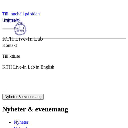
Till innehåll på sidan
Logga in
kth.se
KTH Live-In Lab
Kontakt
Till kth.se
KTH Live-In Lab in English
Nyheter & evenemang
Nyheter & evenemang
Nyheter