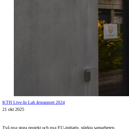
KTH Live-In Lab årsrapport 2024
21 okt 2025
Två nya stora projekt och nya EU-initiativ, stärkta samarbeten,