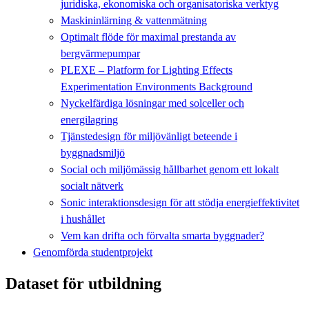
juridiska, ekonomiska och organisatoriska verktyg
Maskininlärning & vattenmätning
Optimalt flöde för maximal prestanda av
bergvärmepumpar
PLEXE – Platform for Lighting Effects
Experimentation Environments Background
Nyckelfärdiga lösningar med solceller och
energilagring
Tjänstedesign för miljövänligt beteende i
byggnadsmiljö
Social och miljömässig hållbarhet genom ett lokalt
socialt nätverk
Sonic interaktionsdesign för att stödja energieffektivitet
i hushållet
Vem kan drifta och förvalta smarta byggnader?
Genomförda studentprojekt
Dataset för utbildning