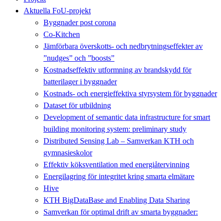
Aktuella FoU-projekt
Byggnader post corona
Co-Kitchen
Jämförbara överskotts- och nedbrytningseffekter av
”nudges” och ”boosts”
Kostnadseffektiv utformning av brandskydd för
batterilager i byggnader
Kostnads- och energieffektiva styrsystem för byggnader
Dataset för utbildning
Development of semantic data infrastructure for smart
building monitoring system: preliminary study
Distributed Sensing Lab – Samverkan KTH och
gymnasieskolor
Effektiv köksventilation med energiåtervinning
Energilagring för integritet kring smarta elmätare
Hive
KTH BigDataBase and Enabling Data Sharing
Samverkan för optimal drift av smarta byggnader: