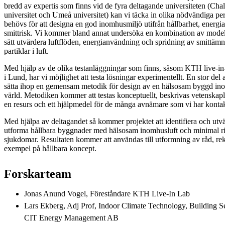
bredd av expertis som finns vid de fyra deltagande universiteten (C
universitet och Umeå universitet) kan vi täcka in olika nödvändiga p
behövs för att designa en god inomhusmiljö utifrån hållbarhet, energ
smittrisk. Vi kommer bland annat undersöka en kombination av modelle
sätt utvärdera luftflöden, energianvändning och spridning av smittäm
partiklar i luft.
Med hjälp av de olika testanläggningar som finns, såsom KTH live-in-
i Lund, har vi möjlighet att testa lösningar experimentellt. En stor del av
sätta ihop en gemensam metodik för design av en hälsosam byggd in
värld. Metodiken kommer att testas konceptuellt, beskrivas vetenska
en resurs och ett hjälpmedel för de många avnämare som vi har kontakt
Med hjälpa av deltagandet så kommer projektet att identifiera och utvä
utforma hållbara byggnader med hälsosam inomhusluft och minimal ris
sjukdomar. Resultaten kommer att användas till utformning av råd, 
exempel på hållbara koncept.
Forskarteam
Jonas Anund Vogel, Föreståndare KTH Live-In Lab
Lars Ekberg, Adj Prof, Indoor Climate Technology, Building S
CIT Energy Management AB