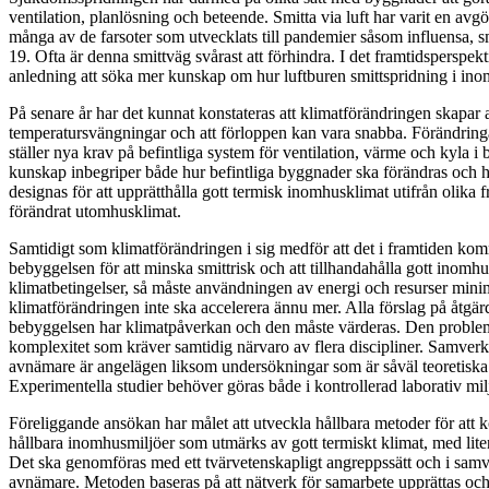
ventilation, planlösning och beteende. Smitta via luft har varit en av
många av de farsoter som utvecklats till pandemier såsom influensa
19. Ofta är denna smittväg svårast att förhindra. I det framtidsperspekti
anledning att söka mer kunskap om hur luftburen smittspridning i in
På senare år har det kunnat konstateras att klimatförändringen skapar 
temperatursvängningar och att förloppen kan vara snabba. Förändring
ställer nya krav på befintliga system för ventilation, värme och kyla
kunskap inbegriper både hur befintliga byggnader ska förändras och 
designas för att upprätthålla gott termisk inomhusklimat utifrån olika 
förändrat utomhusklimat.
Samtidigt som klimatförändringen i sig medför att det i framtiden komm
bebyggelsen för att minska smittrisk och att tillhandahålla gott inom
klimatbetingelser, så måste användningen av energi och resurser minim
klimatförändringen inte ska accelerera ännu mer. Alla förslag på åtgär
bebyggelsen har klimatpåverkan och den måste värderas. Den proble
komplexitet som kräver samtidig närvaro av flera discipliner. Samver
avnämare är angelägen liksom undersökningar som är såväl teoretiska
Experimentella studier behöver göras både i kontrollerad laborativ milj
Föreliggande ansökan har målet att utveckla hållbara metoder för att k
hållbara inomhusmiljöer som utmärks av gott termiskt klimat, med liten
Det ska genomföras med ett tvärvetenskapligt angreppssätt och i sam
avnämare. Metoden baseras på att nätverk för samarbete upprättas oc