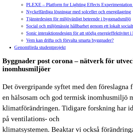
PLEXE – Platform for Lighting Effects Experimentatio
Nyckelfärdiga lösningar med solceller och energilagring
Tjänstedesign för miljövänligt beteende i byggnadsmiljö
Social och miljömässig hållbarhet genom ett lokalt social
Sonic interaktionsdesign för att stödja energieffektivitet i
Vem kan drifta och förvalta smarta byggnader?
Genomförda studentprojekt
Byggnader post corona – nätverk för utveck
inomhusmiljöer
Det övergripande syftet med den föreslagna f
en hälsosam och god termisk inomhusmiljö me
klimatförändringen. Tidigare forskning har i
på ventilations- och
klimatsystemen. Beaktar vi också förändringa