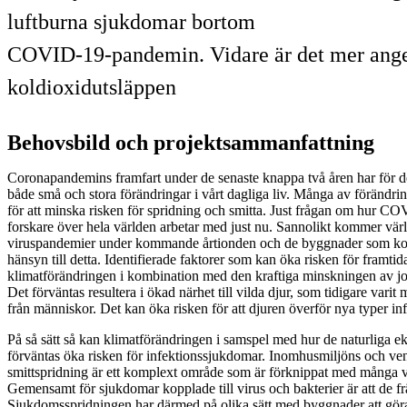
luftburna sjukdomar bortom
COVID-19-pandemin. Vidare är det mer angelä
koldioxidutsläppen
Behovsbild och projektsammanfattning
Coronapandemins framfart under de senaste knappa två åren har för de 
både små och stora förändringar i vårt dagliga liv. Många av förändrin
för att minska risken för spridning och smitta. Just frågan om hur C
forskare över hela världen arbetar med just nu. Sannolikt kommer värld
viruspandemier under kommande årtionden och de byggnader som kon
hänsyn till detta. Identifierade faktorer som kan öka risken för framti
klimatförändringen i kombination med den kraftiga minskningen av jo
Det förväntas resultera i ökad närhet till vilda djur, som tidigare varit
från människor. Det kan öka risken för att djuren överför nya typer i
På så sätt så kan klimatförändringen i samspel med hur de naturliga
förväntas öka risken för infektionssjukdomar. Inomhusmiljöns och vent
smittspridning är ett komplext område som är förknippat med många vi
Gemensamt för sjukdomar kopplade till virus och bakterier är att de f
Sjukdomsspridningen har därmed på olika sätt med byggnader att göra