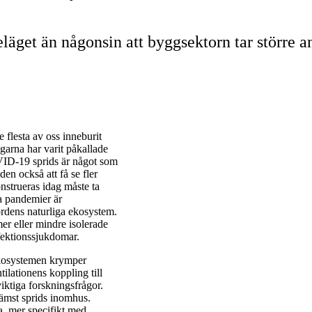
get än någonsin att byggsektorn tar större an
flesta av oss inneburit
garna har varit påkallade
OVID-19 sprids är något som
en också att få se fler
strueras idag måste ta
da pandemier är
rdens naturliga ekosystem.
 mer eller mindre isolerade
nfektionssjukdomar.
 ekosystemen krymper
ilationens koppling till
ktiga forskningsfrågor.
rämst sprids inomhus.
, mer specifikt med