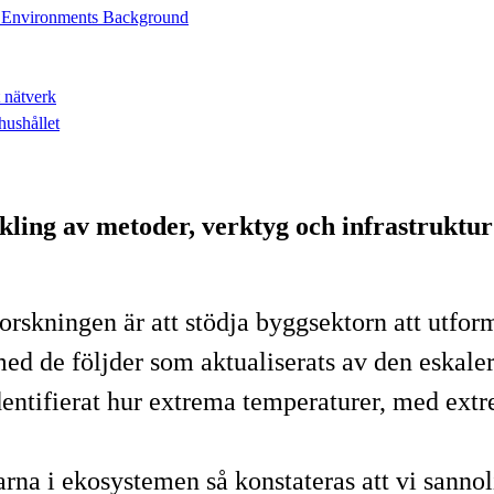
n Environments Background
t nätverk
 hushållet
ling av metoder, verktyg och infrastruktur 
orskningen är att stödja byggsektorn att utfo
d de följder som aktualiserats av den eskale
dentifierat hur extrema temperaturer, med extr
rna i ekosystemen så konstateras att vi sanno