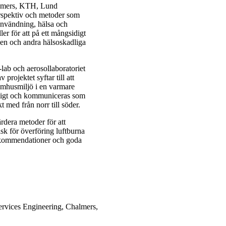
halmers, KTH, Lund
erspektiv och metoder som
ianvändning, hälsa och
r för att på ett mångsidigt
nen och andra hälsoskadliga
lab och aerosollaboratoriet
 projektet syftar till att
omhusmiljö i en varmare
pligt och kommuniceras som
 med från norr till söder.
rdera metoder för att
k för överföring luftburna
rekommendationer och goda
ervices Engineering, Chalmers,