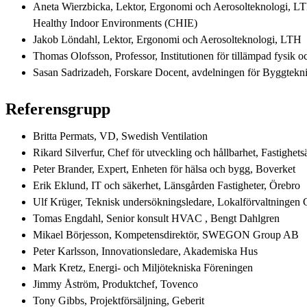
Aneta Wierzbicka, Lektor, Ergonomi och Aerosolteknologi, LTH
Healthy Indoor Environments (CHIE)
Jakob Löndahl, Lektor, Ergonomi och Aerosolteknologi, LTH
Thomas Olofsson, Professor, Institutionen för tillämpad fysik o
Sasan Sadrizadeh, Forskare Docent, avdelningen för Byggtek
Referensgrupp
Britta Permats, VD, Swedish Ventilation
Rikard Silverfur, Chef för utveckling och hållbarhet, Fastighet
Peter Brander, Expert, Enheten för hälsa och bygg, Boverket
Erik Eklund, IT och säkerhet, Länsgården Fastigheter, Örebro
Ulf Krüger, Teknisk undersökningsledare, Lokalförvaltningen
Tomas Engdahl, Senior konsult HVAC , Bengt Dahlgren
Mikael Börjesson, Kompetensdirektör, SWEGON Group AB
Peter Karlsson, Innovationsledare, Akademiska Hus
Mark Kretz, Energi- och Miljötekniska Föreningen
Jimmy Åström, Produktchef, Tovenco
Tony Gibbs, Projektförsäljning, Geberit