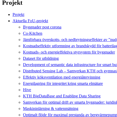
Projekt
Projekt
Aktuella FoU-projekt
Byggnader post corona
Co-Kitchen
Jämförbara överskotts- och nedbrytningseffekter av ”nud
Kostnadseffektiv utformning av brandskydd för batterila
Kostnads- och energieffektiva styrsystem för byggnader
Dataset för utbildning
Development of semantic data infrastructure for smart bu
Distributed Sensing Lab – Samverkan KTH och gymnasi
Effektiv köksventilation med energiåtervinning
Energilagring för integritet kring smarta elmätare
Hive
KTH BigDataBase and Enabling Data Sharing
Samverkan för optimal drift av smarta byggnader: juridi
Maskininlärning & vattenmätning
Optimalt flöde för maximal prestanda av bergvärmepump