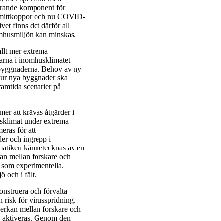
görande komponent för
, smittkoppor och nu COVID-
vet finns det därför all
omhusmiljön kan minskas.
allt mer extrema
arna i inomhusklimatet
 i byggnaderna. Behov av ny
hur nya byggnader ska
framtida scenarier på
er att krävas åtgärder i
husklimat under extrema
eras för att
der och ingrepp i
matiken kännetecknas av en
kan mellan forskare och
 som experimentella.
ö och i fält.
onstruera och förvalta
 risk för virusspridning.
verkan mellan forskare och
h aktiveras. Genom den