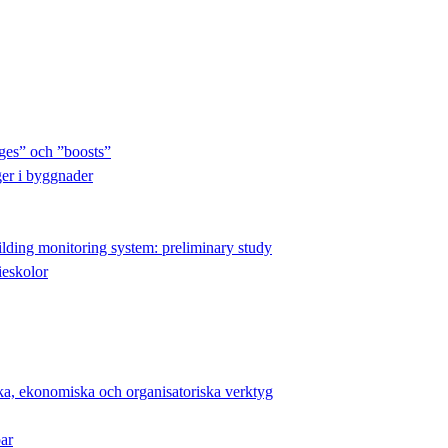
ges” och ”boosts”
ger i byggnader
ilding monitoring system: preliminary study
eskolor
ska, ekonomiska och organisatoriska verktyg
ar