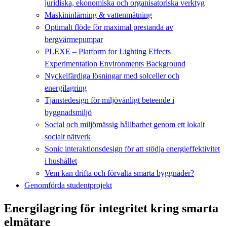
juridiska, ekonomiska och organisatoriska verktyg
Maskininlärning & vattenmätning
Optimalt flöde för maximal prestanda av
bergvärmepumpar
PLEXE – Platform for Lighting Effects
Experimentation Environments Background
Nyckelfärdiga lösningar med solceller och
energilagring
Tjänstedesign för miljövänligt beteende i
byggnadsmiljö
Social och miljömässig hållbarhet genom ett lokalt
socialt nätverk
Sonic interaktionsdesign för att stödja energieffektivitet
i hushållet
Vem kan drifta och förvalta smarta byggnader?
Genomförda studentprojekt
Energilagring för integritet kring smarta
elmätare