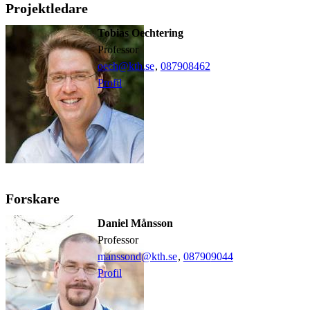
Projektledare
Tobias Oechtering
professor
oech@kth.se
,
08790
8462
Profil
Forskare
Daniel Månsson
professor
manssond@kth.se
,
08790
9044
Profil