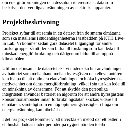
om energiförbrukningen och dessutom referensdata, data som
beskriver den verkliga användningen av elektriska apparater.
Projektbeskrivning
Projektet syftar till att samla in ett dataset från de smarta elmätarna
som ska installeras i studentlägenheterna i testbädden på KTH Live-
In Lab. Vi kommer sedan göra datasetet tillgängligt för andra
forskargrupper så att fler kan bidra till forskning som kan leda till
minskad energiförbrukning och därigenom bidra till att uppnå
klimatmålen.
Utifrån det insamlade datasetet ska vi undersöka hur användningen
av batteriet som mellanhand mellan hyresgästen och elleverantören
kan hjälpa till att optimera elanvändningen och öka hyresgästernas
medvetenhet om deras energiförbrukning, vilket i sin tur kan leda till
en minskning av densamma. För att skydda den personliga
integriteten använder batteriet en algoritm för att ändra hyresgästens
konsumtionsmönster innan förbrukningsdatan skickas vidare till
elmätaren, samtidigt som en hög optimeringshastighet i fråga om
energianvändning kan bibehållas.
I det här projektet kommer vi att utveckla en metod där ett batteri i
ett hushåll laddas under perioder på dygnet när den totala