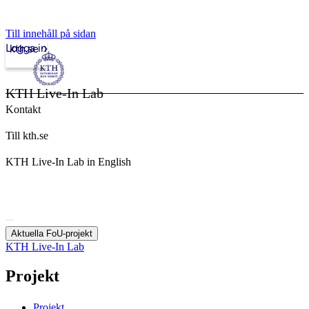
Till innehåll på sidan
Logga in
kth.se
KTH Live-In Lab
Kontakt
Till kth.se
KTH Live-In Lab in English
Aktuella FoU-projekt
KTH Live-In Lab
Projekt
Projekt