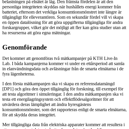
belastningen på elnätet är låg. Den främsta fördelen är att den
personliga integriteten skyddas när hushållets energi kommer från
batteriet, eftersom det verkliga konsumtionsmönstret inte längre är
tillgängligt för elleverantören. Som en sekundär fördel vill vi skapa
en öppen datalösning för att göra uppgifterna tillgängliga för andra
forskargrupper, vilket gör det möjligt att fler kan göra studier utan att
ha resurserna att göra egna mätningar.
Genomförande
Det kommer att genomföras två mätkampanjer på KTH Live-In
Lab. I båda kampanjerna kommer vi under en ettårsperiod att samla
in elanvändningsdata och avläsningar från de smarta elmätarna i de
fyra lägenheterna.
I den första mätkampanjen ska vi skapa en referensdatamängd
[DP1] och göra den öppet tillgänglig för forskning, till exempel för
att testa algoritmer i simuleringar. I den andra mätkampanjen ska vi
testa ett energilagringsystem och effektflödesalgoritmer för att
utvärdera deras lämplighet att ändra hyresgästens
konsumtionsmönster, som det rapporteras enligt de smarta elmätarna,
för att skydda deras integritet.
Mer tillgängliga data från elektriska apparater kommer att resultera i