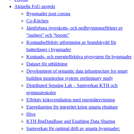
Aktuella FoU-projekt
Byggnader post corona
Co-Kitchen
Jämförbara överskotts- och nedbrytningseffekter av
”nudges” och ”boosts”
Kostnadseffektiv utformning av brandskydd för
batterilager i byggnader
Kostnads- och energieffektiva styrsystem för byggnader
Dataset för utbildning
Development of semantic data infrastructure for smart
building monitoring system: preliminary study
Distributed Sensing Lab – Samverkan KTH och
gymnasieskolor
Effektiv köksventilation med energiåtervinning
Energilagring för integritet kring smarta elmätare
Hive
KTH BigDataBase and Enabling Data Sharing
Samverkan för optimal drift av smarta byggnader: