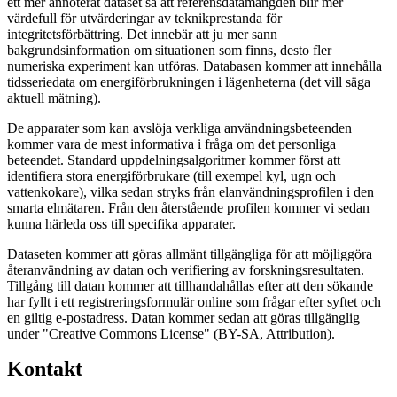
ett mer annoterat dataset så att referensdatamängden blir mer
värdefull för utvärderingar av teknikprestanda för
integritetsförbättring. Det innebär att ju mer sann
bakgrundsinformation om situationen som finns, desto fler
numeriska experiment kan utföras. Databasen kommer att innehålla
tidsseriedata om energiförbrukningen i lägenheterna (det vill säga
aktuell mätning).
De apparater som kan avslöja verkliga användningsbeteenden
kommer vara de mest informativa i fråga om det personliga
beteendet. Standard uppdelningsalgoritmer kommer först att
identifiera stora energiförbrukare (till exempel kyl, ugn och
vattenkokare), vilka sedan stryks från elanvändningsprofilen i den
smarta elmätaren. Från den återstående profilen kommer vi sedan
kunna härleda oss till specifika apparater.
Dataseten kommer att göras allmänt tillgängliga för att möjliggöra
återanvändning av datan och verifiering av forskningsresultaten.
Tillgång till datan kommer att tillhandahållas efter att den sökande
har fyllt i ett registreringsformulär online som frågar efter syftet och
en giltig e-postadress. Datan kommer sedan att göras tillgänglig
under "Creative Commons License" (BY-SA, Attribution).
Kontakt