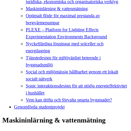
juridiska, ekonomiska och organisatoriska verktyg
Maskininlärning & vattenmätning
Optimalt flöde för maximal prestanda av
bergvärmepumpar
PLEXE – Platform for Lighting Effects
Experimentation Environments Background
Nyckelfärdiga lösningar med solceller och
energilagring
Tjänstedesign för miljövänligt beteende i
byggnadsmiljö
Social och miljömässig hållbarhet genom ett lokalt
socialt nätverk
Sonic interaktionsdesign för att stödja energieffektivitet
i hushållet
Vem kan drifta och förvalta smarta byggnader?
Genomförda studentprojekt
Maskininlärning & vattenmätning