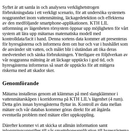
Syftet är att samla in och analysera verklighetstrogen
förbrukningsdata i ett verkligt scenario, för att undersöka systemets
noggrannhet inom vattenmätning, läckagedetektion och effekterna
av den medföljande smartphone-applikationen. KTH LIL
utformning av lägenheten rörsystem öppnar upp möjligheten för vårt
system att lära upp mätarnas matematiska modell med
kontrolldata/facit i hand. Denna sortens data kommer att presenteras
för hyresgästerna och informera dem om hur och var i hushållet som
de använder sitt vatten, och målet blir i slutändan att öka deras
medvetenhet och sänka förbrukningen. Ytterligare en följdverkan av
vår noggranna mätning är att läckage upptäcks i god tid, och
hyresgästerna informeras så snart de upptäcks för att mitigera
riskerna med att skador sker.
Genomförande
Mätarna installeras genom att klämmas på med slangklämmor i
vattenmätarskåpen i korridorerna på KTH LIL's lägenhet (4 rum).
Detta görs innan hyresgästerna flyttar in. Kontroll av data mellan
mätare och vår databas kommer göras direkt för att åtgärda
eventuella problem med mätare eller uppkoppling.
Därefter kommer vi att skicka ut allmän information samt
inloggningsuppgifter till vår smartphoneapplikation till hyresgästerna