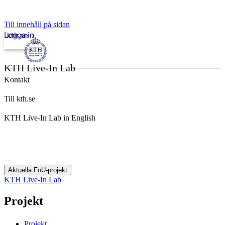
Till innehåll på sidan
Logga in
kth.se
KTH Live-In Lab
Kontakt
Till kth.se
KTH Live-In Lab in English
Aktuella FoU-projekt
KTH Live-In Lab
Projekt
Projekt