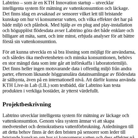
Labtrino – som är en KTH Innovation startup – utvecklar
intelligenta system för mätning av vattenkonsumtion och läckage.
Det finns idag en avsaknad av sensorer vilket lett till bristande
kunskap om hur vi konsumerar vatten, och vilka effekter det har på
både miljö och plånbok. Med hjälp av en plug and play-installation
och högupplöst flödesdata avser Labtrino göra det både enklare och
billigare att mäta, samt, och inte minst, erbjuda analyser för att bättre
förstå sin vattenkonsumtion.
För att kunna utveckla en så bra lösning som möjligt för användarna,
och således öka medvetenheten och minska konsumtionen, behövs
en stor mängd data som inte går att införskaffa i laboratoriemiljö.
Det finns heller ingen motsvarande data i offentlig miljö från andra
parter, eftersom liknande höggranulära datainsamlingar av flödesdata
är sällsynta, även på en internationell nivå. Att därför kunna använda
KTH Live-in Lab (LIL) som testbädd, där Labtrino kan testa
produkten i verkliga bostäder, är ytterst värdefullt.
Projektbeskrivning
Labtrino utvecklar intelligenta system för mätning av läckage och
vattenkonsumtion. Genom våra system ämnar vi att skapa
medvetenhet och demokratisera vattenförbrukning. Anledningen till
att detta behov finns är det den bristen på sensorer som leder till
bristande kunskap om hur vi konsumerar vatten och dess effekter på