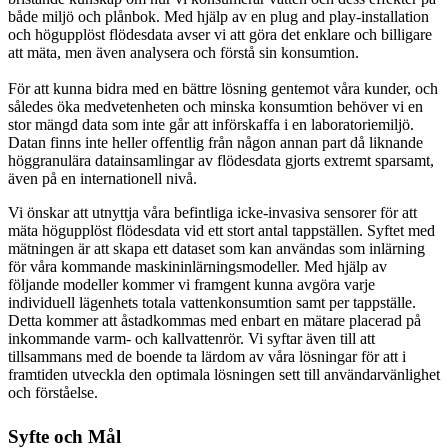
både miljö och plånbok. Med hjälp av en plug and play-installation
och högupplöst flödesdata avser vi att göra det enklare och billigare
att mäta, men även analysera och förstå sin konsumtion.
För att kunna bidra med en bättre lösning gentemot våra kunder, och
således öka medvetenheten och minska konsumtion behöver vi en
stor mängd data som inte går att införskaffa i en laboratoriemiljö.
Datan finns inte heller offentlig från någon annan part då liknande
höggranulära datainsamlingar av flödesdata gjorts extremt sparsamt,
även på en internationell nivå.
Vi önskar att utnyttja våra befintliga icke-invasiva sensorer för att
mäta högupplöst flödesdata vid ett stort antal tappställen. Syftet med
mätningen är att skapa ett dataset som kan användas som inlärning
för våra kommande maskininlärningsmodeller. Med hjälp av
följande modeller kommer vi framgent kunna avgöra varje
individuell lägenhets totala vattenkonsumtion samt per tappställe.
Detta kommer att åstadkommas med enbart en mätare placerad på
inkommande varm- och kallvattenrör. Vi syftar även till att
tillsammans med de boende ta lärdom av våra lösningar för att i
framtiden utveckla den optimala lösningen sett till användarvänlighet
och förståelse.
Syfte och Mål