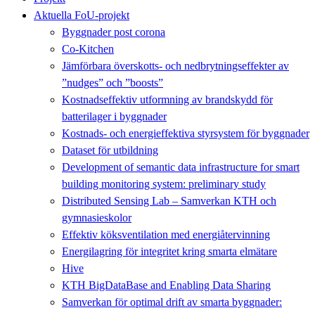
Aktuella FoU-projekt
Byggnader post corona
Co-Kitchen
Jämförbara överskotts- och nedbrytningseffekter av
”nudges” och ”boosts”
Kostnadseffektiv utformning av brandskydd för
batterilager i byggnader
Kostnads- och energieffektiva styrsystem för byggnader
Dataset för utbildning
Development of semantic data infrastructure for smart
building monitoring system: preliminary study
Distributed Sensing Lab – Samverkan KTH och
gymnasieskolor
Effektiv köksventilation med energiåtervinning
Energilagring för integritet kring smarta elmätare
Hive
KTH BigDataBase and Enabling Data Sharing
Samverkan för optimal drift av smarta byggnader: