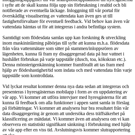
i syfte att de skall kunna följa upp sin förbrukning i realtid och bli
notifierade av eventuella läckage. Inloggning till vår portal för
överskådlig visualisering av vattendata kan även ges ut till
fastighetsförvaltare för eventuell feedback. Vid behov kan även vår
vattendata hämtas ut för att integreras i andra befintliga system.
Samtidigt som flödesdata samlas upp kan forskning & utveckling
inom maskininlärning påbörjas till syfte att kunna m.h.a. flödesdata
från våra vattenmätare som sitter på stammen/inloppsrören av
lägenheten, kunna få fram ny disaggregerad data på hur vattnet i
hushållet förbrukas på varje tappställe (dusch, toa, kökskran etc.).
Denna mönsterigenkänning kommer framförallt att tas fram med
hjälp av flödeshastighet/tid som indata och med vattendata från varje
tappställe som kontrolldata.
Vid lyckat resultat kommer denna nya data sedan att integreras och
presenteras i hyresgästernas mobilapp i form av en uppdatering av
vår app. Vi kommer att utföra intervjuer med hyresgästerna för att
kunna få feedback om alla funktioner i appen samt samla in förslag
på förbättringar. Vi kommer att analysera hur bra resultatet från vår
data disaggregering är genom att undersöka dess träffsäkerhet på
klassificering av mätdatat. Vi kommer även att analysera om vi kan
observera en statistiskt signifikant sänkning i förbrukning med hjälp
av vår app efter en viss tid. Avslutningsvis kommer slutrapportering