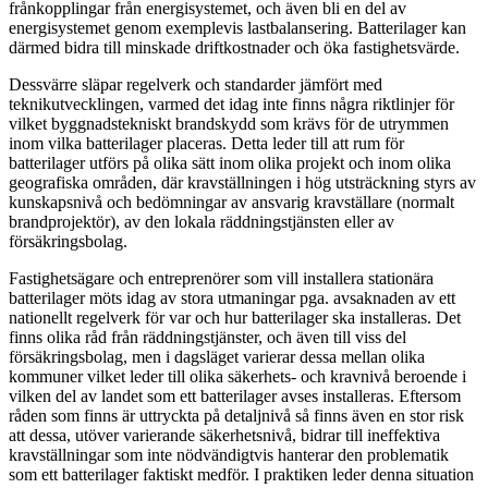
frånkopplingar från energisystemet, och även bli en del av
energisystemet genom exemplevis lastbalansering. Batterilager kan
därmed bidra till minskade driftkostnader och öka fastighetsvärde.
Dessvärre släpar regelverk och standarder jämfört med
teknikutvecklingen, varmed det idag inte finns några riktlinjer för
vilket byggnadstekniskt brandskydd som krävs för de utrymmen
inom vilka batterilager placeras. Detta leder till att rum för
batterilager utförs på olika sätt inom olika projekt och inom olika
geografiska områden, där kravställningen i hög utsträckning styrs av
kunskapsnivå och bedömningar av ansvarig kravställare (normalt
brandprojektör), av den lokala räddningstjänsten eller av
försäkringsbolag.
Fastighetsägare och entreprenörer som vill installera stationära
batterilager möts idag av stora utmaningar pga. avsaknaden av ett
nationellt regelverk för var och hur batterilager ska installeras. Det
finns olika råd från räddningstjänster, och även till viss del
försäkringsbolag, men i dagsläget varierar dessa mellan olika
kommuner vilket leder till olika säkerhets- och kravnivå beroende i
vilken del av landet som ett batterilager avses installeras. Eftersom
råden som finns är uttryckta på detaljnivå så finns även en stor risk
att dessa, utöver varierande säkerhetsnivå, bidrar till ineffektiva
kravställningar som inte nödvändigtvis hanterar den problematik
som ett batterilager faktiskt medför. I praktiken leder denna situation