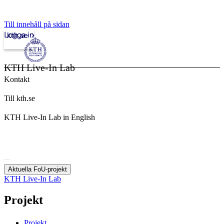
Till innehåll på sidan
Logga in
kth.se
KTH Live-In Lab
Kontakt
Till kth.se
KTH Live-In Lab in English
Aktuella FoU-projekt
KTH Live-In Lab
Projekt
Projekt