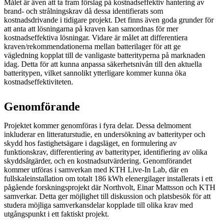
Målet är även att ta fram förslag på kostnadseffektiv hantering av
brand- och strålningskrav då dessa identifierats som
kostnadsdrivande i tidigare projekt. Det finns även goda grunder för
att anta att lösningarna på kraven kan samordnas för mer
kostnadseffektiva lösningar. Vidare är målet att differentiera
kraven/rekommendationerna mellan batterilager för att ge
vägledning kopplat till de vanligaste batterityperna på marknaden
idag. Detta för att kunna anpassa säkerhetsnivån till den aktuella
batteritypen, vilket sannolikt ytterligare kommer kunna öka
kostnadseffektiviteten.
Genomförande
Projektet kommer genomföras i fyra delar. Dessa delmoment
inkluderar en litteraturstudie, en undersökning av batterityper och
skydd hos fastighetsägare i dagsläget, en formulering av
funktionskrav, differentiering av batterityper, identifiering av olika
skyddsåtgärder, och en kostnadsutvärdering. Genomförandet
kommer utföras i samverkan med KTH Live-In Lab, där en
fullskaleinstallation om totalt 186 kWh elenergilager installerats i ett
pågående forskningsprojekt där Northvolt, Einar Mattsson och KTH
samverkar. Detta ger möjlighet till diskussion och platsbesök för att
studera möjliga samverkansdelar kopplade till olika krav med
utgångspunkt i ett faktiskt projekt.