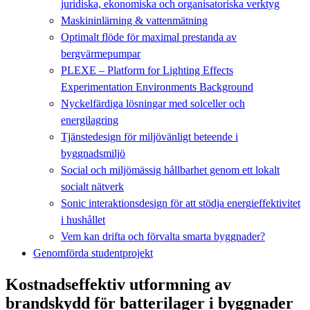
juridiska, ekonomiska och organisatoriska verktyg
Maskininlärning & vattenmätning
Optimalt flöde för maximal prestanda av
bergvärmepumpar
PLEXE – Platform for Lighting Effects
Experimentation Environments Background
Nyckelfärdiga lösningar med solceller och
energilagring
Tjänstedesign för miljövänligt beteende i
byggnadsmiljö
Social och miljömässig hållbarhet genom ett lokalt
socialt nätverk
Sonic interaktionsdesign för att stödja energieffektivitet
i hushållet
Vem kan drifta och förvalta smarta byggnader?
Genomförda studentprojekt
Kostnadseffektiv utformning av
brandskydd för batterilager i byggnader