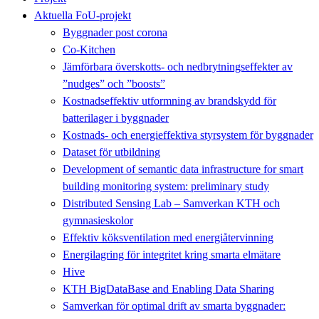
Aktuella FoU-projekt
Byggnader post corona
Co-Kitchen
Jämförbara överskotts- och nedbrytningseffekter av
”nudges” och ”boosts”
Kostnadseffektiv utformning av brandskydd för
batterilager i byggnader
Kostnads- och energieffektiva styrsystem för byggnader
Dataset för utbildning
Development of semantic data infrastructure for smart
building monitoring system: preliminary study
Distributed Sensing Lab – Samverkan KTH och
gymnasieskolor
Effektiv köksventilation med energiåtervinning
Energilagring för integritet kring smarta elmätare
Hive
KTH BigDataBase and Enabling Data Sharing
Samverkan för optimal drift av smarta byggnader: