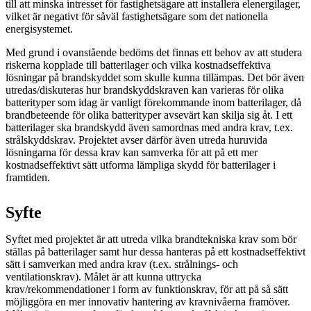
till att minska intresset för fastighetsägare att installera elenergilager,
vilket är negativt för såväl fastighetsägare som det nationella
energisystemet.
Med grund i ovanstående bedöms det finnas ett behov av att studera
riskerna kopplade till batterilager och vilka kostnadseffektiva
lösningar på brandskyddet som skulle kunna tillämpas. Det bör även
utredas/diskuteras hur brandskyddskraven kan varieras för olika
batterityper som idag är vanligt förekommande inom batterilager, då
brandbeteende för olika batterityper avsevärt kan skilja sig åt. I ett
batterilager ska brandskydd även samordnas med andra krav, t.ex.
strålskyddskrav. Projektet avser därför även utreda huruvida
lösningarna för dessa krav kan samverka för att på ett mer
kostnadseffektivt sätt utforma lämpliga skydd för batterilager i
framtiden.
Syfte
Syftet med projektet är att utreda vilka brandtekniska krav som bör
ställas på batterilager samt hur dessa hanteras på ett kostnadseffektivt
sätt i samverkan med andra krav (t.ex. strålnings- och
ventilationskrav). Målet är att kunna uttrycka
krav/rekommendationer i form av funktionskrav, för att på så sätt
möjliggöra en mer innovativ hantering av kravnivåerna framöver.