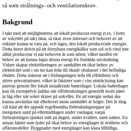
så som strålnings- och ventilationskrav.
Bakgrund
I takt med att möjligheterna att lokalt producera energi (t.ex. i form
av solceller på tak) ökar, så ökar även intresset och behovet av att
enklare kunna ta vara på, och lagra, den lokalt producerade energin.
Detta beror delvis på att förnybara energikällor som sol och vind inte
alltid producerar el när behoven är som störst, vilket medför ett
behov av att kunna lagra denna energi för framtida användning.
Vidare skapar elektrifieringen av samhället ett ökat behov av
elektricitet som i sin tur kan leda till ökade obalanser i det befintliga
elnätet. Detta riskerar att i förlängningen leda till effektbrist och
större prisvariationer, vilket är faktorer som i viss utsträckning kan
pareras genom fler lokalt installerade batterilager. Lokala batterilager
kan då exempelvis laddas när elförbrukningen generellt inom nätet
är låg eller när solen skiner på solceller, för att energin sedan ska
kunna användas när elbehovet inom samhället är högre. Det är idag
väl känt att det uppstår regelbundna förbrukningstoppar på
morgonen samt på eftermiddagen under vardagar, varpå
förbrukningen sjunker mitt på dagen, under kvällen, samt natten. En
annan faktor som tyder på ökat behov av energilager är resiliens och
affärsmodeller. Byggnader med energilager kan klara tillfälliga