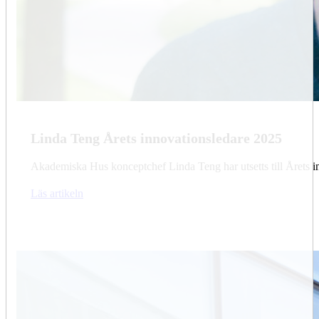
Linda Teng Årets innovationsledare 2025
Akademiska Hus konceptchef Linda Teng har utsetts till Årets in
Läs artikeln