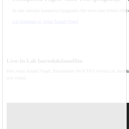
Ju mer tekniskt komplexa byggnader blir desto mer behövs tillit
Läs krönikan av Jonas Anund Vogel
Live-In Lab Introduktionsfilm
Hör Jonas Anund Vogel, föreståndare för KTH Live-In Lab, berätta 
och vision.