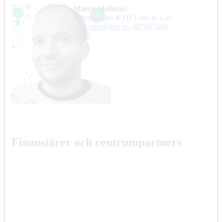
Marco Molinari
Föreståndare KTH Live-In Lab
marcomo@kth.se
,
08790
7468
Profil
Finansiärer och centrumpartners