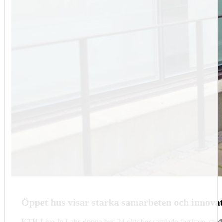
Öppet hus visar starka samarbeten och innovat
KTH Live-In Labs öppna hus 24 oktober samlade forskare, student