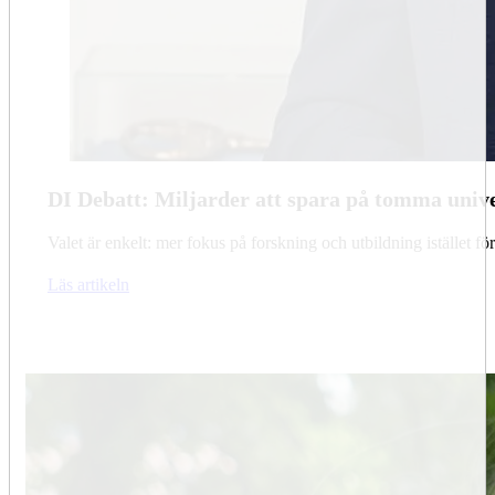
DI Debatt: Miljarder att spara på tomma unive
Valet är enkelt: mer fokus på forskning och utbildning istället
Läs artikeln