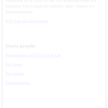
Datapoolen är vår portal för data från forskningsresultat och
testbäddar. Den är öppen för studenter, lärare, forskare och
samarbetspartners.
KTH Live-In Lab Datapool
Starta projekt
Projektprocess på KTH Live-In Lab
För företag
För forskare
Examensprojekt