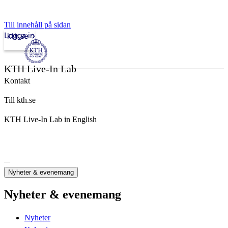
Till innehåll på sidan
Logga in
kth.se
KTH Live-In Lab
Kontakt
Till kth.se
KTH Live-In Lab in English
Nyheter & evenemang
Nyheter & evenemang
Nyheter