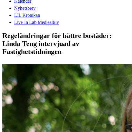
Kalender
Nyhetsbrev
LIL Krönikan
Live-In Lab Mediearkiv
Regeländringar för bättre bostäder:
Linda Teng intervjuad av
Fastighetstidningen