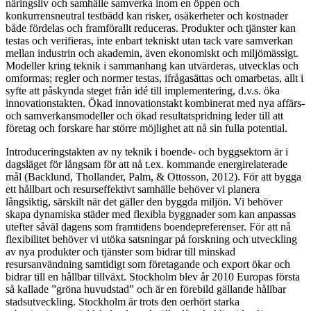
näringsliv och samhälle samverka inom en öppen och
konkurrensneutral testbädd kan risker, osäkerheter och kostnader
både fördelas och framförallt reduceras. Produkter och tjänster kan
testas och verifieras, inte enbart tekniskt utan tack vare samverkan
mellan industrin och akademin, även ekonomiskt och miljömässigt.
Modeller kring teknik i sammanhang kan utvärderas, utvecklas och
omformas; regler och normer testas, ifrågasättas och omarbetas, allt i
syfte att påskynda steget från idé till implementering, d.v.s. öka
innovationstakten. Ökad innovationstakt kombinerat med nya affärs-
och samverkansmodeller och ökad resultatspridning leder till att
företag och forskare har större möjlighet att nå sin fulla potential.
Introduceringstakten av ny teknik i boende- och byggsektorn är i
dagsläget för långsam för att nå t.ex. kommande energirelaterade
mål (Backlund, Thollander, Palm, & Ottosson, 2012). För att bygga
ett hållbart och resurseffektivt samhälle behöver vi planera
långsiktig, särskilt när det gäller den byggda miljön. Vi behöver
skapa dynamiska städer med flexibla byggnader som kan anpassas
utefter såväl dagens som framtidens boendepreferenser. För att nå
flexibilitet behöver vi utöka satsningar på forskning och utveckling
av nya produkter och tjänster som bidrar till minskad
resursanvändning samtidigt som företagande och export ökar och
bidrar till en hållbar tillväxt. Stockholm blev år 2010 Europas första
så kallade ”gröna huvudstad” och är en förebild gällande hållbar
stadsutveckling. Stockholm är trots den oerhört starka