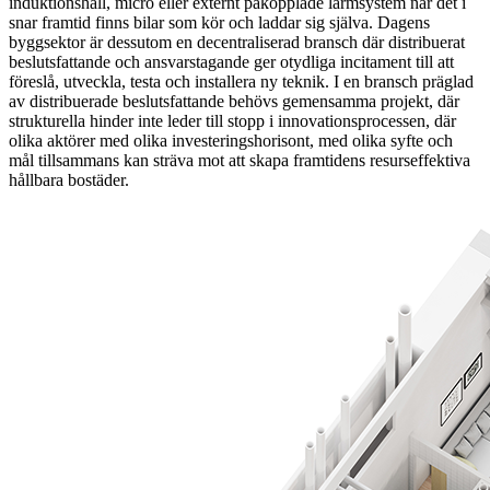
induktionshäll, micro eller externt påkopplade larmsystem när det i
snar framtid finns bilar som kör och laddar sig själva. Dagens
byggsektor är dessutom en decentraliserad bransch där distribuerat
beslutsfattande och ansvarstagande ger otydliga incitament till att
föreslå, utveckla, testa och installera ny teknik. I en bransch präglad
av distribuerade beslutsfattande behövs gemensamma projekt, där
strukturella hinder inte leder till stopp i innovationsprocessen, där
olika aktörer med olika investeringshorisont, med olika syfte och
mål tillsammans kan sträva mot att skapa framtidens resurseffektiva
hållbara bostäder.