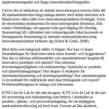
implementeringstakt och långa erfarenhetsåterföringstider.
Utöver det så inkluderar de initiala innovationsprocesserna (från idé
till markandsintroducering) många aktörer med skilda intressen och
ibland även olika roller över innovationsprojektens livslängd. Även
de ekonomiska strukturerna för innovationsprojekt förändras, från
relativt fördelaktiga vid uppstart (ofta god tillgång till offentlig
finansiering) till i allmänhet mer svårnavigerade (ökat beroende av
företagsintern finansiering) ju närmare marknadsintroducering
innovationsprojekten befinner sig (Schot & Geels, 2008).
Med detta som bakgrund ställer vi frågan: Hur kan vi skapa
förutsättningar för ökad innovation inom boende- och byggsektorn?
Hur ska vi utforma affärsmodeller och samarbetsformer kopplat till
innovativa produkter och tjänster? Hur utformas
investeringsmöjligheter och riskhantering i slutskedet av produkt-
och tjänsteframtagningen? Hur skapar vi strukturer för
informationshantering och kunskapsspridning? Hur sammankopplar
vi en testbädd för miljöteknik med ökat företagande och export?
Problemställningarna är många och intressanta.
KTH Live-In Lab är vårt sätt att agera. KTH Live-In Lab är det nav
för investering och riskhantering som behövs i slutskedet av
produkt-, tjänste-, och processframtagning, för att möjliggöra
markandsintroducering på bred front. Genom att låta akademi,