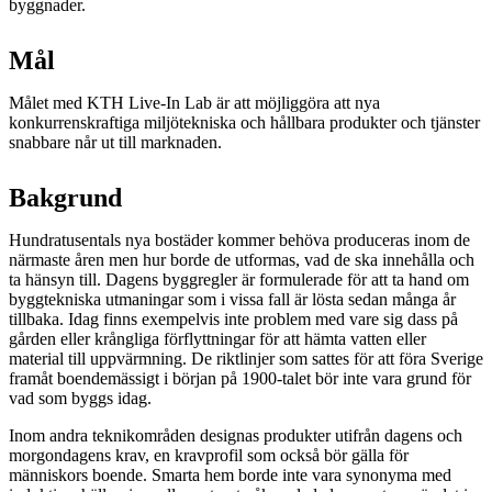
byggnader.
Mål
Målet med KTH Live-In Lab är att möjliggöra att nya
konkurrenskraftiga miljötekniska och hållbara produkter och tjänster
snabbare når ut till marknaden.
Bakgrund
Hundratusentals nya bostäder kommer behöva produceras inom de
närmaste åren men hur borde de utformas, vad de ska innehålla och
ta hänsyn till. Dagens byggregler är formulerade för att ta hand om
byggtekniska utmaningar som i vissa fall är lösta sedan många år
tillbaka. Idag finns exempelvis inte problem med vare sig dass på
gården eller krångliga förflyttningar för att hämta vatten eller
material till uppvärmning. De riktlinjer som sattes för att föra Sverige
framåt boendemässigt i början på 1900-talet bör inte vara grund för
vad som byggs idag.
Inom andra teknikområden designas produkter utifrån dagens och
morgondagens krav, en kravprofil som också bör gälla för
människors boende. Smarta hem borde inte vara synonyma med