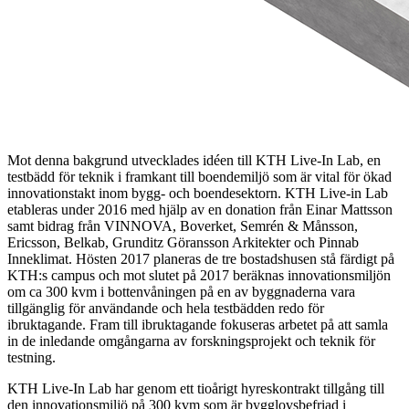
Mot denna bakgrund utvecklades idéen till KTH Live-In Lab, en
testbädd för teknik i framkant till boendemiljö som är vital för ökad
innovationstakt inom bygg- och boendesektorn. KTH Live-in Lab
etableras under 2016 med hjälp av en donation från Einar Mattsson
samt bidrag från VINNOVA, Boverket, Semrén & Månsson,
Ericsson, Belkab, Grunditz Göransson Arkitekter och Pinnab
Inneklimat. Hösten 2017 planeras de tre bostadshusen stå färdigt på
KTH:s campus och mot slutet på 2017 beräknas innovationsmiljön
om ca 300 kvm i bottenvåningen på en av byggnaderna vara
tillgänglig för användande och hela testbädden redo för
ibruktagande. Fram till ibruktagande fokuseras arbetet på att samla
in de inledande omgångarna av forskningsprojekt och teknik för
testning.
KTH Live-In Lab har genom ett tioårigt hyreskontrakt tillgång till
den innovationsmiljö på 300 kvm som är bygglovsbefriad i