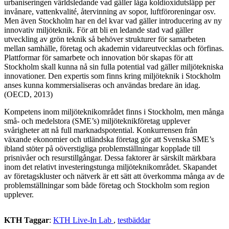
urbaniseringen världsledande vad gäller låga koldioxidutsläpp per
invånare, vattenkvalité, återvinning av sopor, luftföroreningar osv.
Men även Stockholm har en del kvar vad gäller introducering av ny
innovativ miljöteknik. För att bli en ledande stad vad gäller
utveckling av grön teknik så behöver strukturer för samarbeten
mellan samhälle, företag och akademin vidareutvecklas och förfinas.
Plattformar för samarbete och innovation bör skapas för att
Stockholm skall kunna nå sin fulla potential vad gäller miljötekniska
innovationer. Den expertis som finns kring miljöteknik i Stockholm
anses kunna kommersialiseras och användas bredare än idag.
(OECD, 2013)
Kompetens inom miljöteknikområdet finns i Stockholm, men många
små- och medelstora (SME’s) miljöteknikföretag upplever
svårigheter att nå full marknadspotential. Konkurrensen från
växande ekonomier och utländska företag gör att Svenska SME’s
ibland stöter på oöverstigliga problemställningar kopplade till
prisnivåer och resurstillgångar. Dessa faktorer är särskilt märkbara
inom det relativt investeringstunga miljöteknikområdet. Skapandet
av företagskluster och nätverk är ett sätt att överkomma många av de
problemställningar som både företag och Stockholm som region
upplever.
KTH Taggar
:
KTH Live-In Lab
testbäddar