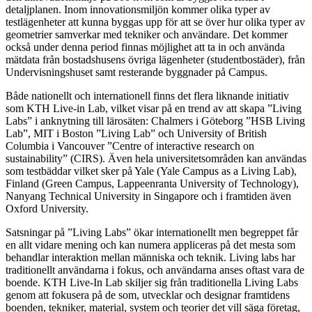
detaljplanen. Inom innovationsmiljön kommer olika typer av
testlägenheter att kunna byggas upp för att se över hur olika typer av
geometrier samverkar med tekniker och användare. Det kommer
också under denna period finnas möjlighet att ta in och använda
mätdata från bostadshusens övriga lägenheter (studentbostäder), från
Undervisningshuset samt resterande byggnader på Campus.
Både nationellt och internationell finns det flera liknande initiativ
som KTH Live-in Lab, vilket visar på en trend av att skapa ”Living
Labs” i anknytning till lärosäten: Chalmers i Göteborg ”HSB Living
Lab”, MIT i Boston ”Living Lab” och University of British
Columbia i Vancouver ”Centre of interactive research on
sustainability” (CIRS). Även hela universitetsområden kan användas
som testbäddar vilket sker på Yale (Yale Campus as a Living Lab),
Finland (Green Campus, Lappeenranta University of Technology),
Nanyang Technical University in Singapore och i framtiden även
Oxford University.
Satsningar på ”Living Labs” ökar internationellt men begreppet får
en allt vidare mening och kan numera appliceras på det mesta som
behandlar interaktion mellan människa och teknik. Living labs har
traditionellt användarna i fokus, och användarna anses oftast vara de
boende. KTH Live-In Lab skiljer sig från traditionella Living Labs
genom att fokusera på de som, utvecklar och designar framtidens
boenden, tekniker, material, system och teorier det vill säga företag,