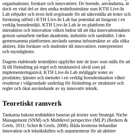
organisationer, forskare och innovatörer. De boende, användarna, är
dock en vital del av den unika testinfrastruktur som KTH Live-In
Lab erbjuder och även helt avgörande för att säkerställa att tester och
forskning utförd i KTH Live-In Lab har potential att fungerar i en
verklig boendemiljö. KTH Live-In Lab är en plattform för
interaktion och innovation vilken bidrar till att öka innovationstakten
genom samarbete mellan akademin, industrin och samhället. I den
gemensamma plattformen används samma infrastruktur av alla olika
aktörer, från forskare och studenter till innovatörer, entreprenörer
och myndigheter.
Dagens etablerade testmiljöer uppfyller inte de krav som ställs för att
få till förändring på regel och strukturnivå såväl som på
implementeringsnivå; KTH Live-In Lab möjliggör tester av
produkter, tjänster och metoder i en verklig boendesituation vilket
resulterar i välgrundade underlag för förändring av strukturer och
regler och ökat användande av ny innovativ teknik.
Teoretiskt ramverk
Tankarna bakom testbädden baseras på teorier som Strategic Niche
Management (SNM) och Multilevel perspective (MLP) (Berkers &
Geels, 2011; Schot & Geels, 2008). Båda teorierna behandlar
innovation och teknikskiften och argumenterar för att aktörer