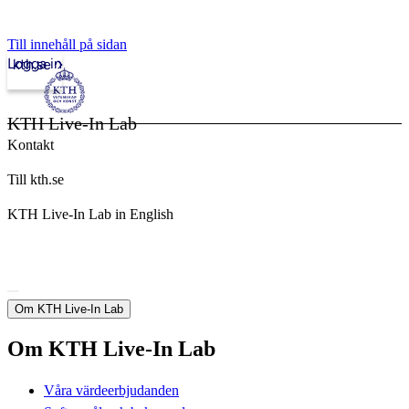
Till innehåll på sidan
Logga in
kth.se
KTH Live-In Lab
Kontakt
Till kth.se
KTH Live-In Lab in English
Om KTH Live-In Lab
Om KTH Live-In Lab
Våra värdeerbjudanden