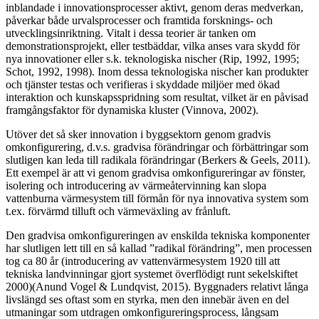
inblandade i innovationsprocesser aktivt, genom deras medverkan,
påverkar både urvalsprocesser och framtida forsknings- och
utvecklingsinriktning. Vitalt i dessa teorier är tanken om
demonstrationsprojekt, eller testbäddar, vilka anses vara skydd för
nya innovationer eller s.k. teknologiska nischer (Rip, 1992, 1995;
Schot, 1992, 1998). Inom dessa teknologiska nischer kan produkter
och tjänster testas och verifieras i skyddade miljöer med ökad
interaktion och kunskapsspridning som resultat, vilket är en påvisad
framgångsfaktor för dynamiska kluster (Vinnova, 2002).
Utöver det så sker innovation i byggsektorn genom gradvis
omkonfigurering, d.v.s. gradvisa förändringar och förbättringar som
slutligen kan leda till radikala förändringar (Berkers & Geels, 2011).
Ett exempel är att vi genom gradvisa omkonfigureringar av fönster,
isolering och introducering av värmeåtervinning kan slopa
vattenburna värmesystem till förmån för nya innovativa system som
t.ex. förvärmd tilluft och värmeväxling av frånluft.
Den gradvisa omkonfigureringen av enskilda tekniska komponenter
har slutligen lett till en så kallad ”radikal förändring”, men processen
tog ca 80 år (introducering av vattenvärmesystem 1920 till att
tekniska landvinningar gjort systemet överflödigt runt sekelskiftet
2000)(Anund Vogel & Lundqvist, 2015). Byggnaders relativt långa
livslängd ses oftast som en styrka, men den innebär även en del
utmaningar som utdragen omkonfigureringsprocess, långsam