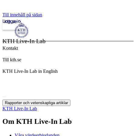
Till innehåll på sidan
Logga in
kth.se
KTH Live-In Lab
Kontakt
Till kth.se
KTH Live-In Lab in English
Rapporter och vetenskapliga artiklar
KTH Live-In Lab
Om KTH Live-In Lab
Våra värdeerbjudanden