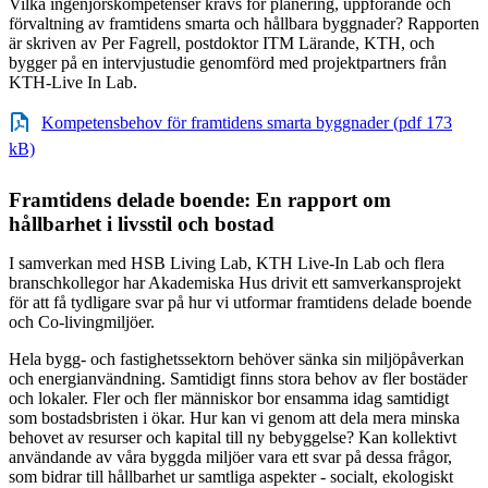
Vilka ingenjörskompetenser krävs för planering, uppförande och
förvaltning av framtidens smarta och hållbara byggnader? Rapporten
är skriven av Per Fagrell, postdoktor ITM Lärande, KTH, och
bygger på en intervjustudie genomförd med projektpartners från
KTH-Live In Lab.
Kompetensbehov för framtidens smarta byggnader (pdf 173
kB)
Framtidens delade boende: En rapport om
hållbarhet i livsstil och bostad
I samverkan med HSB Living Lab, KTH Live-In Lab och flera
branschkollegor har Akademiska Hus drivit ett samverkansprojekt
för att få tydligare svar på hur vi utformar framtidens delade boende
och Co-livingmiljöer.
Hela bygg- och fastighetssektorn behöver sänka sin miljöpåverkan
och energianvändning. Samtidigt finns stora behov av fler bostäder
och lokaler. Fler och fler människor bor ensamma idag samtidigt
som bostadsbristen i ökar. Hur kan vi genom att dela mera minska
behovet av resurser och kapital till ny bebyggelse? Kan kollektivt
användande av våra byggda miljöer vara ett svar på dessa frågor,
som bidrar till hållbarhet ur samtliga aspekter - socialt, ekologiskt