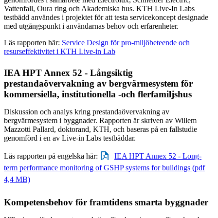
Vattenfall, Oura ring och Akademiska hus. KTH Live-In Labs
testbädd användes i projektet för att testa servicekoncept designade
med utgångspunkt i användarnas behov och erfarenheter.
Läs rapporten här:
Service Design för pro-miljöbeteende och
resurseffektivitet i KTH Live-in Lab
IEA HPT Annex 52 - Långsiktig
prestandaövervakning av bergvärmesystem för
kommersiella, institutionella -och flerfamiljshus
Diskussion och analys kring prestandaövervakning av
bergvärmesystem i byggnader. Rapporten är skriven av Willem
Mazzotti Pallard, doktorand, KTH, och baseras på en fallstudie
genomförd i en av Live-in Labs testbäddar.
Läs rapporten på engelska här:
IEA HPT Annex 52 - Long-
term performance monitoring of GSHP systems for buildings (pdf
4,4 MB)
Kompetensbehov för framtidens smarta byggnader