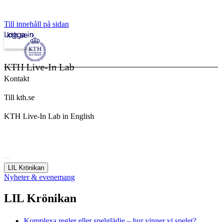
Till innehåll på sidan
Logga in
kth.se
KTH Live-In Lab
Kontakt
Till kth.se
KTH Live-In Lab in English
LIL Krönikan
Nyheter & evenemang
LIL Krönikan
Komplexa regler eller spelglädje – hur vinner vi spelet?