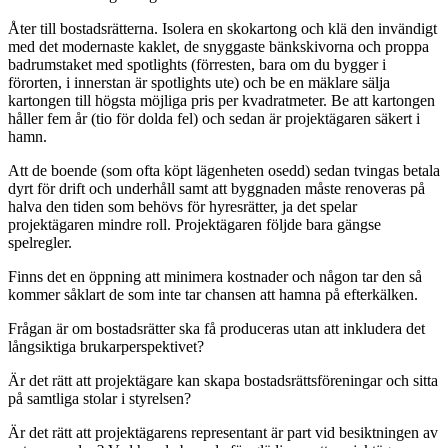
Åter till bostadsrätterna. Isolera en skokartong och klä den invändigt
med det modernaste kaklet, de snyggaste bänkskivorna och proppa
badrumstaket med spotlights (förresten, bara om du bygger i
förorten, i innerstan är spotlights ute) och be en mäklare sälja
kartongen till högsta möjliga pris per kvadratmeter. Be att kartongen
håller fem år (tio för dolda fel) och sedan är projektägaren säkert i
hamn.
Att de boende (som ofta köpt lägenheten osedd) sedan tvingas betala
dyrt för drift och underhåll samt att byggnaden måste renoveras på
halva den tiden som behövs för hyresrätter, ja det spelar
projektägaren mindre roll. Projektägaren följde bara gängse
spelregler.
Finns det en öppning att minimera kostnader och någon tar den så
kommer såklart de som inte tar chansen att hamna på efterkälken.
Frågan är om bostadsrätter ska få produceras utan att inkludera det
långsiktiga brukarperspektivet?
Är det rätt att projektägare kan skapa bostadsrättsföreningar och sitta
på samtliga stolar i styrelsen?
Är det rätt att projektägarens representant är part vid besiktningen av