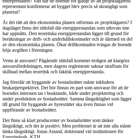
entreprenaden? Vad har de boende för glädje av att projektägarens
representant konfirmerar att bygget blev precis så skrangligt som
planerat?
Är det rätt att den ekonomiska planen utformas av projektägaren? I
dagsläget finns det rättsfall där energiprestandan som utlovats inte
har uppnåtts. Den teoretiska energiprestandan ligger till grund för
beräkningar av drift- och underhållskostnader och är därmed en del
av den ekonomiska planen. Ökar driftkostnaden tvingas de boende
höja avgiften i föreningen.
Vems är ansvaret? Pågående rättsfall kommer troligen att klargöra
ansvarsfördelningen, men dagens reglemente saknar straffsats för
skillnad mellan teoretisk och faktisk energiprestanda.
Jag föreslår att byggande av bostadsrätter måste inkludera
brukarperspektivet. Det bör finnas en part som ansvarar för att de
boendes intressen tas i beaktande, både under projektering och
under produktion av bostadsrätter. Samma långsiktighet som ligger
till grund för byggande av hyresrätter ska även finnas vid
uppförande av bostadsrätter.
Det finns så klart producenter av bostadsrätter som tänker
långsiktigt, och det är positivt. Men problemet är att inte alla måste
tänka långsiktigt. Jonas Anund, doktorand vid institutionen för
Energiteknik, KTH.