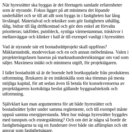
När hyresrätter ska byggas är det företagets samlade erfarenheter
som är styrande. Fokus ligger på att minimera det löpande
underhållet och se till att allt som byggs in i fastigheten har lång
livslängd. Materialval och tekniker som gör fastigheten uthållig,
tålig, bidrar till låg driftkostnad och gör den enkel att förvalta
prioriteras; takfötter, putsbleck, synliga värmestammar, träskivor i
mellanväggar och klinker i hall är till exempel vanligt i hyresrätter.
Vad är styrande när ett bostadsrättprojekt skall uppföras?
Mäklarstatistik, modeveckan och en och annan möbelmässa. Valen i
projekteringsfasen baseras på marknadsundersökningar om vad som
säljer. Maximera intäkt och minimera utgift, för projektägaren.
I fallet bostadsrätt så är de boende helt bortkopplade från produktens
utformning. Brukaren är en intäktskälla som ska tömmas på mesta
möjliga kapital, för att sedan även få betala för konsekvenserna av
projektägarens kortsiktiga beslut gällande byggnadsteknik och
utformning.
Självklart kan man argumentera för att både hyresrätter och
bostadsrätter lyder under samma reglemente, och till exempel måste
uppnå samma energiprestanda. Men hur många hyresrätter byggdes
med tunnputs och enstegstätning? Och om det är några så borde de
fastighetsägarna ta sig en funderare över både sin affärsplan och sitt
ansvar som fastighetsägare.