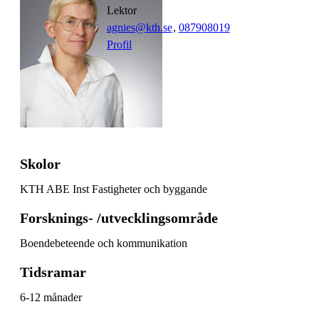
lektor
agnies@kth.se
,
08790
8019
Profil
Skolor
KTH ABE Inst Fastigheter och byggande
Forsknings- /utvecklingsområde
Boendebeteende och kommunikation
Tidsramar
6-12 månader