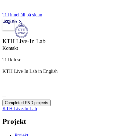
Till innehåll på sidan
Login
kth.se
KTH Live-In Lab
Kontakt
Till kth.se
KTH Live-In Lab in English
Completed R&D projects
KTH Live-In Lab
Projekt
Projekt