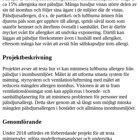
ca 15% allergiska mot pälsdjur. Många husdjur vistas större delen av
sin tid inomhus och följer sina ägare i de miljöer där de vistas.
Pälsdjursallergen, d.v.s. de partikel- och luftburna ämnen från
djurens päls som ger upphov till allergi, sprids såväl inom som
utanför hemmet och återfinns överallt i samhället. Det är därför
mycket svårt för allergiker att undvika exponering. Därtill kan
läggas att pälsdjur förekommer även i hushåll med allergiker,
eftersom många har svårt att avstå från sällskapsdjur trots allergi.
Projektbeskrivning
Projektet avser att testa hur vi kan minimera luftburna allergen från
pälsdjur i inomhusmiljöer. Målet är att utforma smarta system för
mätning, styrsystem och ventilation/luftrening med målet att
reducera mängden allergen inomhus. Visionen är att ta fram
ventilationslösningar som kan appliceras i boende- och
samhällsplanering för att minimera problemen för personer med
pälsdjursallergi. Detta sker genom att så långt som möjligt minska
mängden pälsdjursallergen i bostäder och allmänna inomhusmiljöer.
Genomförande
Under 2018 utfördes ett förberedande projekt för att testa
mätmetoder, utföra modelleringsanalyser och undersöka