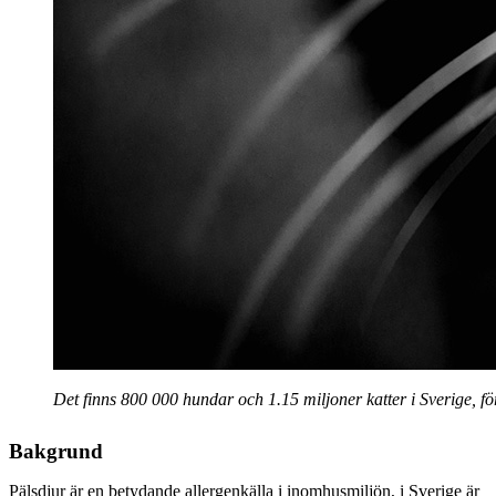
Det finns 800 000 hundar och 1.15 miljoner katter i Sverige, 
Bakgrund
Pälsdjur är en betydande allergenkälla i inomhusmiljön, i Sverige är