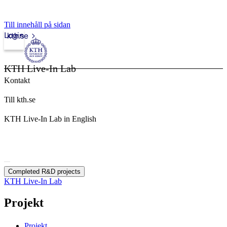
Till innehåll på sidan
Login
kth.se
KTH Live-In Lab
Kontakt
Till kth.se
KTH Live-In Lab in English
Completed R&D projects
KTH Live-In Lab
Projekt
Projekt