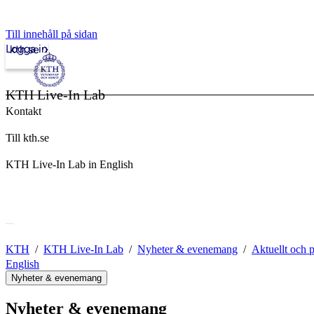
Till innehåll på sidan
Logga in
kth.se
KTH Live-In Lab
Kontakt
Till kth.se
KTH Live-In Lab in English
KTH
KTH Live-In Lab
Nyheter & evenemang
Aktuellt och 
English
Nyheter & evenemang
Nyheter & evenemang