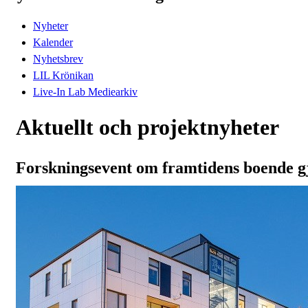
Nyheter
Kalender
Nyhetsbrev
LIL Krönikan
Live-In Lab Mediearkiv
Aktuellt och projektnyheter
Forskningsevent om framtidens boende g