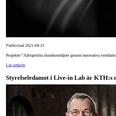
Publicerad
2021-04-15
Projektet ”Allergenfria inomhusmiljöer genom innovativa ventilations
Läs artikeln
Styrelseledamot i Live-in Lab är KTH:s n