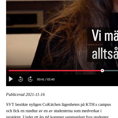
Publicerad
2021-11-16
SVT besökte nyligen CoKitchen lägenheten på KTH:s campus
och fick en rundtur av en av studenterna som medverkar i
projektet. Under ett års tid kommer sammanlagt fyra studenter