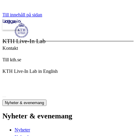
Till innehåll på sidan
Logga in
kth.se
KTH Live-In Lab
Kontakt
Till kth.se
KTH Live-In Lab in English
Nyheter & evenemang
Nyheter & evenemang
Nyheter