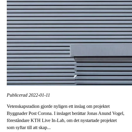
Publicerad
2022-01-11
Vetenskapsradion gjorde nyligen ett inslag om projektet
Byggnader Post Corona. I inslaget berättar Jonas Anund Vogel,
föreståndare KTH Live In-Lab, om det nystartade projektet
som syftar till att skap...