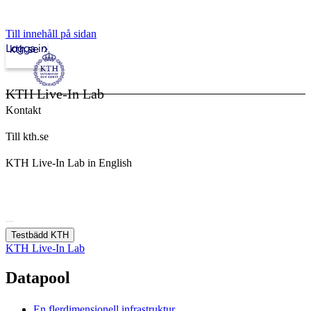
Till innehåll på sidan
Logga in
kth.se
KTH Live-In Lab
Kontakt
Till kth.se
KTH Live-In Lab in English
Testbädd KTH
KTH Live-In Lab
Datapool
En flerdimensionell infrastruktur