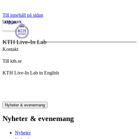
Till innehåll på sidan
Logga in
kth.se
KTH Live-In Lab
Kontakt
Till kth.se
KTH Live-In Lab in English
Nyheter & evenemang
Nyheter & evenemang
Nyheter