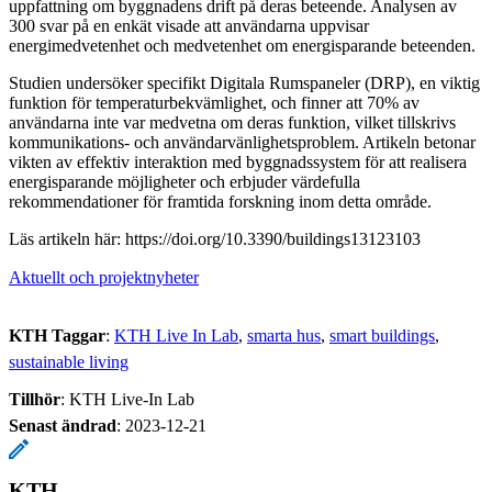
uppfattning om byggnadens drift på deras beteende. Analysen av
300 svar på en enkät visade att användarna uppvisar
energimedvetenhet och medvetenhet om energisparande beteenden.
Studien undersöker specifikt Digitala Rumspaneler (DRP), en viktig
funktion för temperaturbekvämlighet, och finner att 70% av
användarna inte var medvetna om deras funktion, vilket tillskrivs
kommunikations- och användarvänlighetsproblem. Artikeln betonar
vikten av effektiv interaktion med byggnadssystem för att realisera
energisparande möjligheter och erbjuder värdefulla
rekommendationer för framtida forskning inom detta område.
Läs artikeln här: https://doi.org/10.3390/buildings13123103
Aktuellt och projektnyheter
KTH Taggar
:
KTH Live In Lab
smarta hus
smart buildings
sustainable living
Tillhör
: KTH Live-In Lab
Senast ändrad
:
2023-12-21
KTH