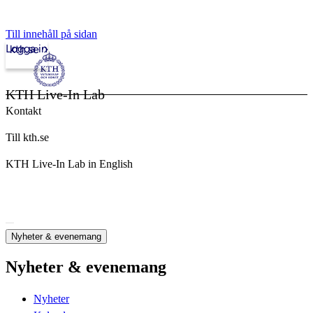
Till innehåll på sidan
Logga in
kth.se
KTH Live-In Lab
Kontakt
Till kth.se
KTH Live-In Lab in English
Nyheter & evenemang
Nyheter & evenemang
Nyheter