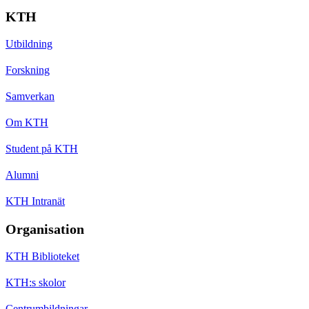
KTH
Utbildning
Forskning
Samverkan
Om KTH
Student på KTH
Alumni
KTH Intranät
Organisation
KTH Biblioteket
KTH:s skolor
Centrumbildningar