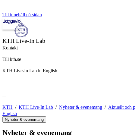
Till innehåll på sidan
Logga in
kth.se
KTH Live-In Lab
Kontakt
Till kth.se
KTH Live-In Lab in English
KTH
KTH Live-In Lab
Nyheter & evenemang
Aktuellt och 
English
Nyheter & evenemang
Nyheter & evenemang