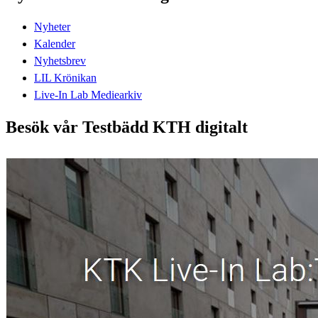
Nyheter
Kalender
Nyhetsbrev
LIL Krönikan
Live-In Lab Mediearkiv
Besök vår Testbädd KTH digitalt