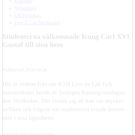
Kalender
Nyhetsbrev
LIL Krönikan
Live-In Lab Mediearkiv
Studenterna välkomnade Kung Carl XVI
Gustaf till sina hem
Publicerad 2018-10-26
Här är videon från när KTH Live-In Lab fick
extraordinärt besök av Sveriges Konung onsdagen
den 10 oktober. Det visade sig att han var mycket
nyfiken och frågvis när studenterna visade honom
runt i sina lägenheter.
Aktuellt och projektnyheter