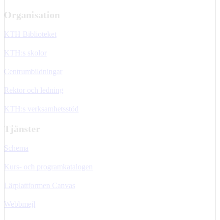
Organisation
KTH Biblioteket
KTH:s skolor
Centrumbildningar
Rektor och ledning
KTH:s verksamhetsstöd
Tjänster
Schema
Kurs- och programkatalogen
Lärplattformen Canvas
Webbmejl