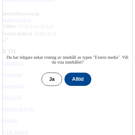
Innehållsansvarig:
hedblo@kth.se
Tillhör
: KTH Live-In Lab
Senast ändrad
:
2018-10-26
KTH
Du har tidigare nekat visning av innehåll av typen "
Extern media
". Vill
du visa innehållet?
Utbildning
Forskning
Ja
Alltid
Samverkan
Om KTH
Student på KTH
Alumni
KTH Intranät