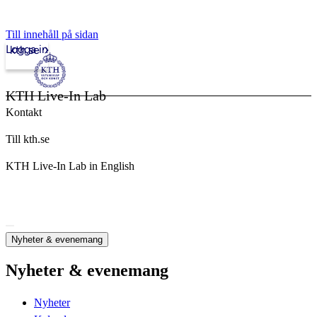
Till innehåll på sidan
Logga in
kth.se
KTH Live-In Lab
Kontakt
Till kth.se
KTH Live-In Lab in English
Nyheter & evenemang
Nyheter & evenemang
Nyheter