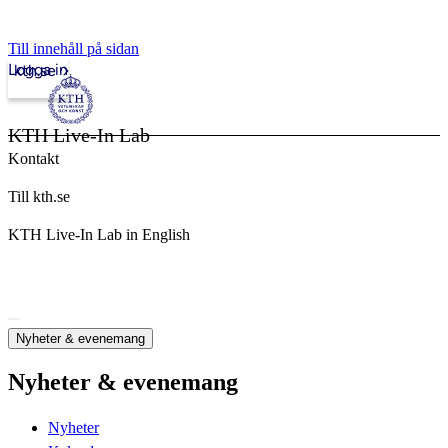
Till innehåll på sidan
Logga in
kth.se
KTH Live-In Lab
Kontakt
Till kth.se
KTH Live-In Lab in English
Nyheter & evenemang
Nyheter & evenemang
Nyheter