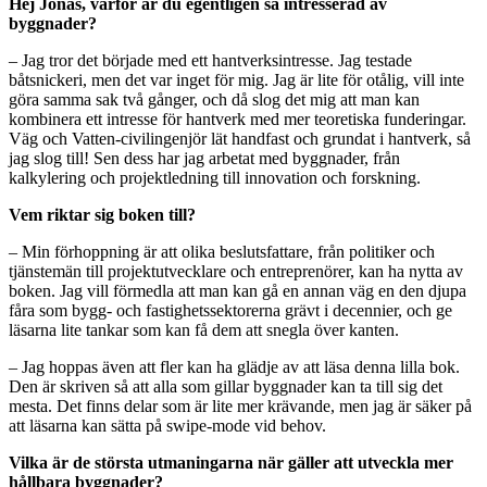
Hej Jonas, varför är du egentligen så intresserad av
byggnader?
– Jag tror det började med ett hantverksintresse. Jag testade
båtsnickeri, men det var inget för mig. Jag är lite för otålig, vill inte
göra samma sak två gånger, och då slog det mig att man kan
kombinera ett intresse för hantverk med mer teoretiska funderingar.
Väg och Vatten-civilingenjör lät handfast och grundat i hantverk, så
jag slog till! Sen dess har jag arbetat med byggnader, från
kalkylering och projektledning till innovation och forskning.
Vem riktar sig boken till?
– Min förhoppning är att olika beslutsfattare, från politiker och
tjänstemän till projektutvecklare och entreprenörer, kan ha nytta av
boken. Jag vill förmedla att man kan gå en annan väg en den djupa
fåra som bygg- och fastighetssektorerna grävt i decennier, och ge
läsarna lite tankar som kan få dem att snegla över kanten.
– Jag hoppas även att fler kan ha glädje av att läsa denna lilla bok.
Den är skriven så att alla som gillar byggnader kan ta till sig det
mesta. Det finns delar som är lite mer krävande, men jag är säker på
att läsarna kan sätta på swipe-mode vid behov.
Vilka är de största utmaningarna när gäller att utveckla mer
hållbara byggnader?