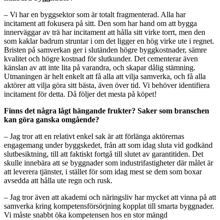
– Vi har en byggsektor som är totalt fragmenterad. Alla har
incitament att fokusera på sitt. Den som har hand om att bygga
innerväggar av trä har incitament att hålla sitt virke torrt, men den
som kaklar badrum struntar i om det ligger en hög virke ute i regnet.
Bristen på samverkan ger i slutänden högre byggkostnader, sämre
kvalitet och högre kostnad för slutkunder. Det cementerar även
känslan av att inte lita på varandra, och skapar dålig stämning.
Utmaningen är helt enkelt att få alla att vilja samverka, och få alla
aktörer att vilja göra sitt bästa, även över tid. Vi behöver identifiera
incitament för detta. Då följer det mesta på köpet!
Finns det några lågt hängande frukter? Saker som branschen
kan göra ganska omgående?
– Jag tror att en relativt enkel sak är att förlänga aktörernas
engagemang under byggskedet, från att som idag sluta vid godkänd
slutbesiktning, till att faktiskt fortgå till slutet av garantitiden. Det
skulle innebära att se byggnader som industrifastigheter där målet är
att leverera tjänster, i stället för som idag mest se dem som boxar
avsedda att hålla ute regn och rusk.
– Jag tror även att akademi och näringsliv har mycket att vinna på att
samverka kring kompetensförsörjning kopplat till smarta byggnader.
Vi måste snabbt öka kompetensen hos en stor mängd