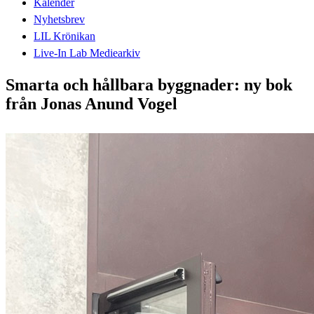
Kalender
Nyhetsbrev
LIL Krönikan
Live-In Lab Mediearkiv
Smarta och hållbara byggnader: ny bok
från Jonas Anund Vogel