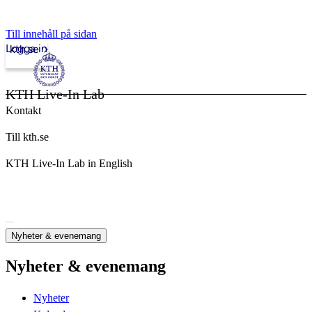
Till innehåll på sidan
Logga in
kth.se
KTH Live-In Lab
Kontakt
Till kth.se
KTH Live-In Lab in English
Nyheter & evenemang
Nyheter & evenemang
Nyheter