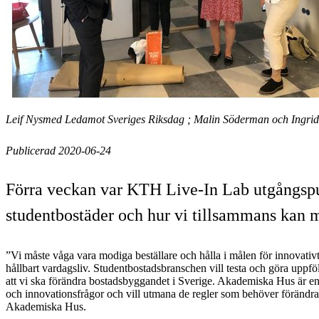
Leif Nysmed Ledamot Sveriges Riksdag ; Malin Söderman och Ingrid
Publicerad 2020-06-24
Förra veckan var KTH Live-In Lab utgångspun
studentbostäder och hur vi tillsammans kan m
”Vi måste våga vara modiga beställare och hålla i målen för innovativ
hållbart vardagsliv. Studentbostadsbranschen vill testa och göra uppfölj
att vi ska förändra bostadsbyggandet i Sverige. Akademiska Hus är en t
och innovationsfrågor och vill utmana de regler som behöver föränd
Akademiska Hus.