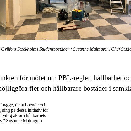
 Gyllfors Stockholms Studentbostäder ; Susanne Malmgren, Chef Stud
kten för mötet om PBL-regler, hållbarhet och
öjliggöra fler och hållbarare bostäder i samk
t bygge, delat boende och
ning på dessa initiativ för
ydlig aktör i hållbarhets-
ras.” Susanne Malmgren