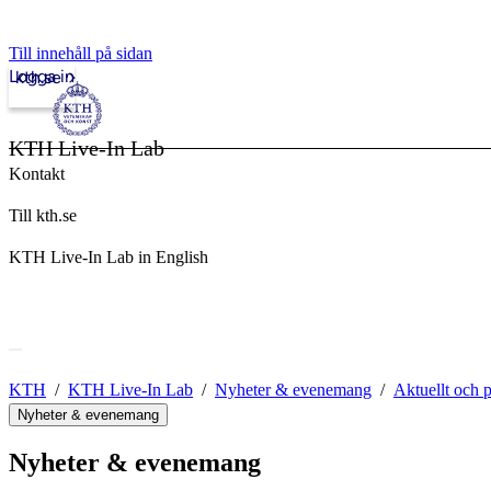
Till innehåll på sidan
Logga in
kth.se
KTH Live-In Lab
Kontakt
Till kth.se
KTH Live-In Lab in English
KTH
KTH Live-In Lab
Nyheter & evenemang
Aktuellt och 
Nyheter & evenemang
Nyheter & evenemang