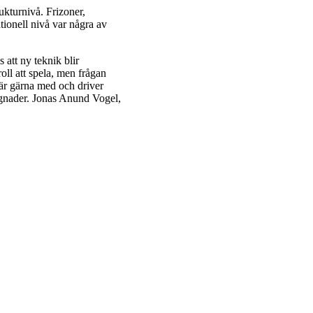
ukturnivå. Frizoner,
ionell nivå var några av
 att ny teknik blir
oll att spela, men frågan
 är gärna med och driver
yggnader. Jonas Anund Vogel,