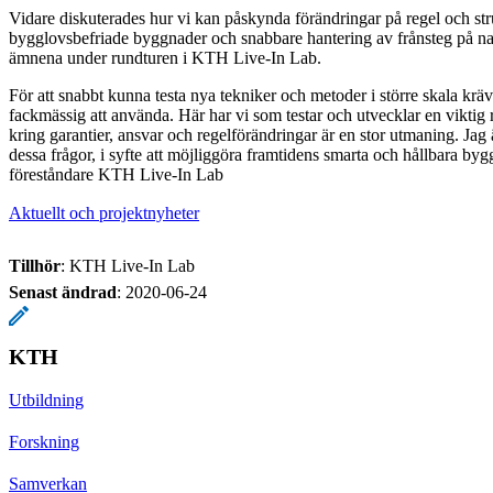
Vidare diskuterades hur vi kan påskynda förändringar på regel och str
bygglovsbefriade byggnader och snabbare hantering av frånsteg på nat
ämnena under rundturen i KTH Live-In Lab.
För att snabbt kunna testa nya tekniker och metoder i större skala krävs
fackmässig att använda. Här har vi som testar och utvecklar en viktig r
kring garantier, ansvar och regelförändringar är en stor utmaning. Jag
dessa frågor, i syfte att möjliggöra framtidens smarta och hållbara b
föreståndare KTH Live-In Lab
Aktuellt och projektnyheter
Tillhör
: KTH Live-In Lab
Senast ändrad
:
2020-06-24
KTH
Utbildning
Forskning
Samverkan